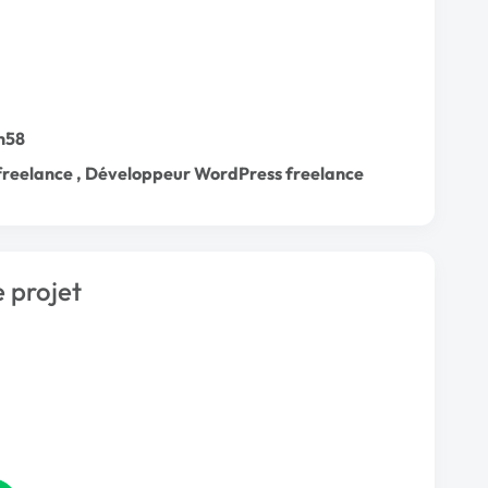
h58
freelance
,
Développeur WordPress freelance
 projet