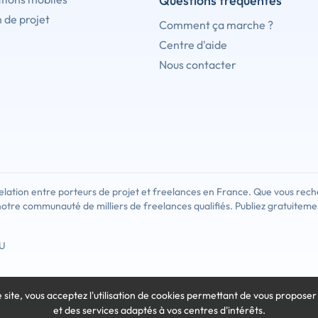
Questions fréquentes
 de projet
Comment ça marche ?
Centre d'aide
Nous contacter
Inscrivez-vous pour contacte
lation entre porteurs de projet et freelances en France. Que vous rech
notre communauté de milliers de freelances qualifiés. Publiez gratuiteme
Chaque jour, des centaines de clients utilisent Codeur.c
compte dès maintenant, remplissez votre profil et trouve
U
Trouver des nouveaux clients
e site, vous acceptez l'utilisation de cookies
permettant de vous proposer
et des services adaptés à vos centres d'intérêts.