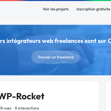
Voir les projets
Inscription gratuite
urs intégrateurs web freelances sont sur
Trouver un freelance
 WP-Rocket
98 vues
·
8 interactions