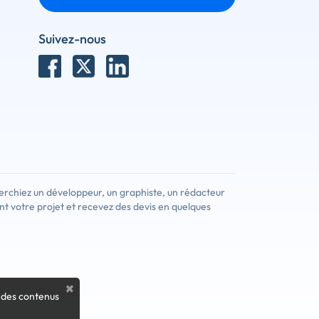
Suivez-nous
x
r ce client
erchiez un développeur, un graphiste, un rédacteur
nt votre projet et recevez des devis en quelques
om pour trouver un prestataire. Créez votre
z de nouveaux clients.
×
 des contenus