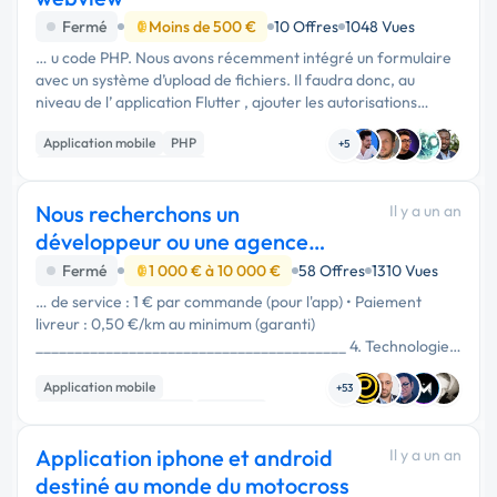
Fermé
Moins de 500 €
10 Offres
1048 Vues
… u code PHP. Nous avons récemment intégré un formulaire
avec un système d’upload de fichiers. Il faudra donc, au
niveau de l’ application Flutter , ajouter les autorisations
nécessaires pour permettre l’envoi de fichiers
Application mobile
PHP
+5
Développement spécifique
Nous recherchons un
Il y a un an
développeur ou une agence
pour créer "Faim de Loup
Fermé
1 000 € à 10 000 €
58 Offres
1310 Vues
… de service : 1 € par commande (pour l'app) • Paiement
livreur : 0,50 €/km au minimum (garanti)
________________________________________ 4. Technologies
suggérées (proposition) • Frontend mobile : React Native ou
Application mobile
Flutter • Backend : Node.js …
+53
Création de site internet
Back-end
Application iphone et android
Il y a un an
destiné au monde du motocross