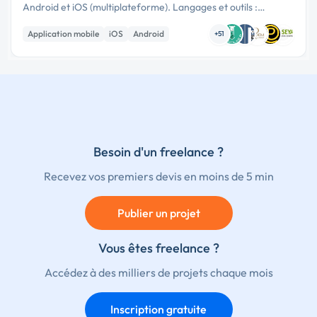
Android et iOS (multiplateforme). Langages et outils :
Préférence pour l’utilisation de technologies React Native ou
Application mobile
iOS
Android
Flutter …
+51
Besoin d'un freelance ?
Recevez vos premiers devis en moins de 5 min
Publier un projet
Vous êtes freelance ?
Accédez à des milliers de projets chaque mois
Inscription gratuite