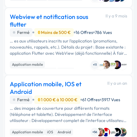
Webview et notification sous
Il y a 9 mois
flutter
Fermé
Moins de 500 €
16 Offres
786 Vues
… es aux utilisateurs inscrits sur l’application (promotions,
nouveautés, rappels, etc.). Détails du projet : Base existante :
application Flutter avec WebView (déjà fonctionnelle) À faire
: Mise à jour du script Flutter (compatibilité avec les …
Application mobile
+11
Développement spécifique
Android
Application mobile, IOS et
Il y a un an
Android
Fermé
1 000 € à 10 000 €
61 Offres
3917 Vues
… des images de couverture pour différents formats
(téléphone et tablette). Développement de l'interface
utilisateur : Développement complet de l'interface utilisateur
visible avec des données fictives. Configuration de react
Application mobile
iOS
Android
native ou …
+56