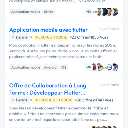
développée et publiée sur les stores (iOS / Android), et
réaliser une série de modifications fonctionnelles ciblées.
Application mobile
Stripe
Contexte de la …
+50
Application mobile avec flutter
Il y a 8 mois
Fermé
500 € à 1 000 €
23 Offres
1855 Vues
Mon application Flutter est déjà en ligne sur les stores (iOS &
Android). Après une pause de deux ans, je souhaite effectuer
plusieurs mises à jour techniques ainsi qu’une refonte
graphique complète. Le …
Application mobile
Android
iOS
+18
Offre de Collaboration à Long
Il y a 8 mois
Terme : Développeur Flutter
(Partenaire
Fermé
1 000 € à 10 000 €
38 Offres
1740 Vues
Vous êtes un développeur Flutter expérimenté, fiable et
ambitieux ? Nous ne cherchons pas un simple exécutant, mais
un partenaire technique loyal pour bâtir l'une des plus
grandes sociétés au monde. La Mission : Devenir …