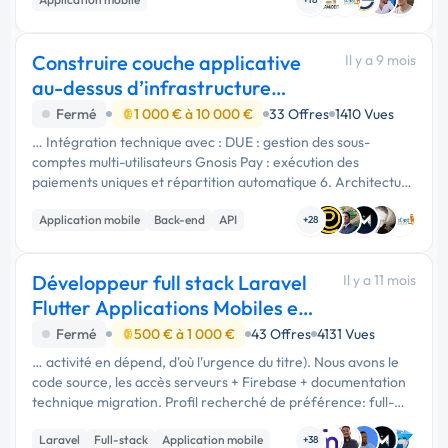
...
Construire couche applicative
Il y a 9 mois
au-dessus d’infrastructure
bancaire
Fermé
1 000 € à 10 000 €
33 Offres
1410 Vues
… Intégration technique avec : DUE : gestion des sous-
comptes multi-utilisateurs Gnosis Pay : exécution des
paiements uniques et répartition automatique 6. Architecture
technique recommandée Front-end mobile : React Native ou
Application mobile
Back-end
API
Flutter Back-end : …
+28
Développeur full stack Laravel
Il y a 11 mois
Flutter Applications Mobiles e-
commerce
Fermé
500 € à 1 000 €
43 Offres
4131 Vues
… activité en dépend, d'où l'urgence du titre). Nous avons le
code source, les accès serveurs + Firebase + documentation
technique migration. Profil recherché de préférence: full-
stack, langage Laravel et Dart (Flutter); très expérimenté …
Laravel
Full-stack
Application mobile
+38