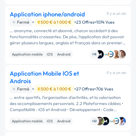
Application iphone/android
Il y a un an
Fermé
500 € à 1 000 €
23 Offres
1074 Vues
… anonyme, connecté et abonné, chacun accédant à des
fonctionnalités croissantes. De plus, l'application doit pouvoir
gérer plusieurs langues, anglais et français dans un premier
temps. #Choix techniques Je souhaiterais utiliser Flutter pour
Application mobile
iOS
Android
…
+18
Application Mobile IOS et
Il y a un an
Androis
Fermé
500 € à 1 000 €
27 Offres
706 Vues
… entre sportifs, l’organisation d'activités, et la valorisation
des accomplissements personnels. 2.2 Plateformes ciblées •
Compatibilité : iOS et Android • Développement : Code
source unique avec framework cross-platform (ex : Flutter ou
Application mobile
iOS
Android
…
+22