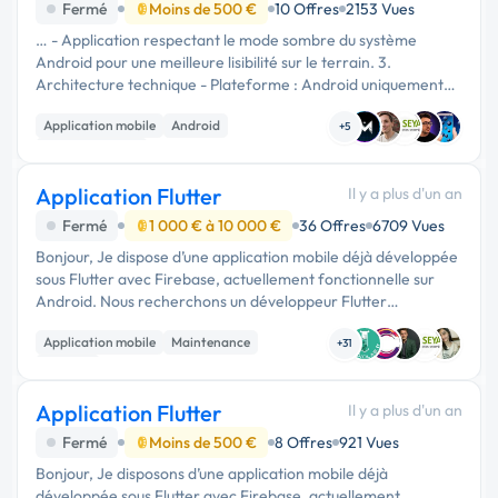
Fermé
Moins de 500 €
10 Offres
2153 Vues
… - Application respectant le mode sombre du système
Android pour une meilleure lisibilité sur le terrain. 3.
Architecture technique - Plateforme : Android uniquement
(génération d’un APK). - Langage : Flutter. - Base de données
Application mobile
Android
locale : SQLite. …
+5
Base de données
Application Flutter
Il y a plus d'un an
Fermé
1 000 € à 10 000 €
36 Offres
6709 Vues
Bonjour, Je dispose d’une application mobile déjà développée
sous Flutter avec Firebase, actuellement fonctionnelle sur
Android. Nous recherchons un développeur Flutter
expérimenté pour une prestation de mise à jour et
Application mobile
Maintenance
d’optimisation de notre …
+31
Android
Application Flutter
Il y a plus d'un an
Fermé
Moins de 500 €
8 Offres
921 Vues
Bonjour, Je disposons d’une application mobile déjà
développée sous Flutter avec Firebase, actuellement