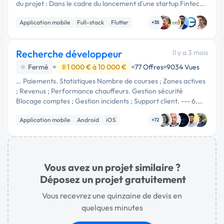
du projet : Dans le cadre du lancement d'une startup Fintech
en Afrique de l'Ouest, nous recherchons un …
Application mobile
Full-stack
Flutter
+38
Recherche développeur
Il y a 3 mois
Fermé
1 000 € à 10 000 €
77 Offres
9034 Vues
… Paiements. Statistiques Nombre de courses ; Zones actives
; Revenus ; Performance chauffeurs. Gestion sécurité
Blocage comptes ; Gestion incidents ; Support client. --- 6.
SPÉCIFICATIONS TECHNIQUES Technologies
Application mobile
Android
iOS
recommandées Mobile Flutter ou …
+72
Vous avez un projet similaire ?
Déposez un projet gratuitement
Vous recevrez une quinzaine de devis en
quelques minutes