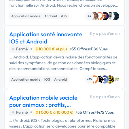
fonctionnelle sur Android. Nous recherchons un développeur
Flutter expérimenté pour une prestation de mise à jour et
Application mobile
Android
iOS
d’optimisation de notre …
+3
Application santé innovante
Il y a plus d'un an
IOS et Android
Fermé
10 000 € et plus
55 Offres
1186 Vues
… Android. L’application devra inclure des fonctionnalités de
suivi des symptômes, de gestion des données biologiques et
des recommandations personnalisées. Compétences
recherchées : Expertise en développement d'applications
Application mobile
iOS
Android
mobiles, maîtrise …
+50
Application mobile sociale
Il y a plus d'un an
pour animaux : profils,
publications, monét
Fermé
1 000 € à 10 000 €
56 Offres
1475 Vues
… (Android, iOS). Technologies et plateformes Plateformes
visées : L’application sera développée pour être compatible