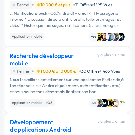
Fermé
10 000 € et plus
71 Offres
1595 Vues
… Notifications push (iOS/Android) + email 4.11 Messagerie
interne * Discussion directe entre profils (pilotes, magasins,
clubs) * Historique messages, notifications 5. Technologies
recommandées * Front mobile : React Native ou Flutter *
Application mobile
Back-end …
+66
Développement spécifique
Full-stack
Recherche développeur
Il y a plus d'un an
mobile
Fermé
1 000 € à 10 000 €
30 Offres
1463 Vues
Nous travaillons actuellement sur une application Flutter déjà
fonctionnelle sur Android (paiement, authentification, etc.),
et nous souhaitons désormais finaliser son bon
fonctionnement sur iOS. Nous recherchons un développeur
Application mobile
iOS
mobile pour …
+25
Système de paiement
Développement
Il y a plus d'un an
d’applications Android