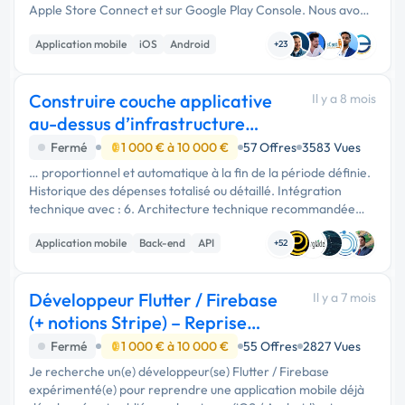
Apple Store Connect et sur Google Play Console. Nous avons
une app mobile déjà commercialisée. Notre développeur …
Application mobile
iOS
Android
+23
Construire couche applicative
Il y a 8 mois
au-dessus d’infrastructure
bancaire
Fermé
1 000 € à 10 000 €
57 Offres
3583 Vues
… proportionnel et automatique à la fin de la période définie.
Historique des dépenses totalisé ou détaillé. Intégration
technique avec : 6. Architecture technique recommandée
Front-end mobile : React Native ou Flutter Back-end : Node.js
Application mobile
Back-end
API
/ NestJS …
+52
Développeur Flutter / Firebase
Il y a 7 mois
(+ notions Stripe) – Reprise
d’applicat
Fermé
1 000 € à 10 000 €
55 Offres
2827 Vues
Je recherche un(e) développeur(se) Flutter / Firebase
expérimenté(e) pour reprendre une application mobile déjà