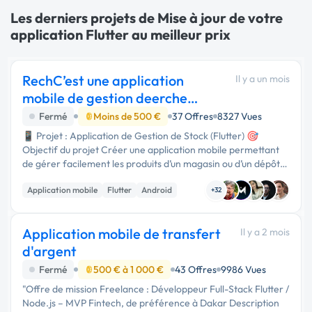
Les derniers projets de Mise à jour de votre
application Flutter au meilleur prix
RechC’est une application
Il y a un mois
mobile de gestion deerche
développeur mobile
Fermé
Moins de 500 €
37 Offres
8327 Vues
📱 Projet : Application de Gestion de Stock (Flutter) 🎯
Objectif du projet Créer une application mobile permettant
de gérer facilement les produits d’un magasin ou d’un dépôt,
afin de suivre les entrées, les sorties et l’état du stock …
Application mobile
Flutter
Android
+32
Application mobile de transfert
Il y a 2 mois
d'argent
Fermé
500 € à 1 000 €
43 Offres
9986 Vues
"Offre de mission Freelance : Développeur Full-Stack Flutter /
Node.js – MVP Fintech, de préférence à Dakar Description