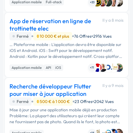
Application mobile
Full-stack
+33
Développement spécifique
App de réservation en ligne de
Il y a 8 mois
trottinette elec
Fermé
10 000 € et plus
76 Offres
2916 Vues
… Plateforme mobile : L'application devra être disponible sur
iOS et Android. iOS : Swift pour le développement natif.
Android : Kotlin pour le développement natif. Cross-platform
: React Native ou Flutter pour un développement …
Application mobile
API
iOS
+71
Recherche développeur Flutter
Il y a 9 mois
pour miser à jour application
Fermé
500 € à 1 000 €
23 Offres
2042 Vues
Mise à jour pour une application mobile déjà en production
Problème: La plupart des utilisateurs qui créent leur compte
ne fournissent pas de photo. Quand ils le font, la photo est
soit incorrecte (avec casquette, lunettes...), soit mal cadrée.
Application mobile
+18