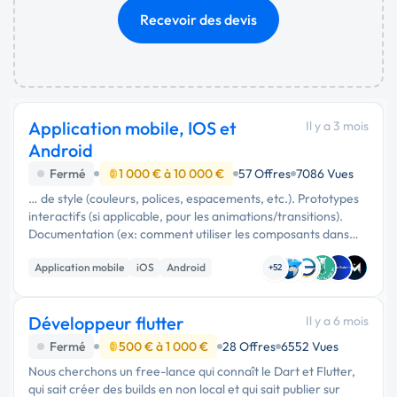
Recevoir des devis
Application mobile, IOS et
Il y a 3 mois
Android
Fermé
1 000 € à 10 000 €
57 Offres
7086 Vues
… de style (couleurs, polices, espacements, etc.). Prototypes
interactifs (si applicable, pour les animations/transitions).
Documentation (ex: comment utiliser les composants dans
Figma). Intégration (Optionnel) : Si vous proposez aussi du …
Application mobile
iOS
Android
+52
Développeur flutter
Il y a 6 mois
Fermé
500 € à 1 000 €
28 Offres
6552 Vues
Nous cherchons un free-lance qui connaît le Dart et Flutter,
qui sait créer des builds en non local et qui sait publier sur