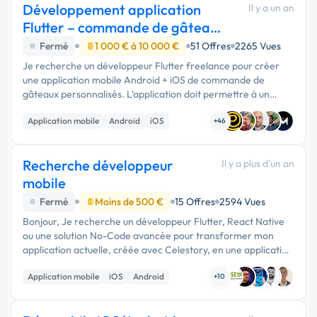
Développement application
Il y a un an
Flutter – commande de gâteaux
personnalisés
Fermé
1 000 € à 10 000 €
51 Offres
2265 Vues
Je recherche un développeur Flutter freelance pour créer
une application mobile Android + iOS de commande de
gâteaux personnalisés. L’application doit permettre à un
utilisateur de : • Personnaliser un gâteau étape par étape • …
Application mobile
Android
iOS
+46
Recherche développeur
Il y a plus d'un an
mobile
Fermé
Moins de 500 €
15 Offres
2594 Vues
Bonjour, Je recherche un développeur Flutter, React Native
ou une solution No-Code avancée pour transformer mon
application actuelle, créée avec Celestory, en une application
mobile native iOS et Android accessible à tous. 📌 Mon
Application mobile
iOS
Android
application …
+10