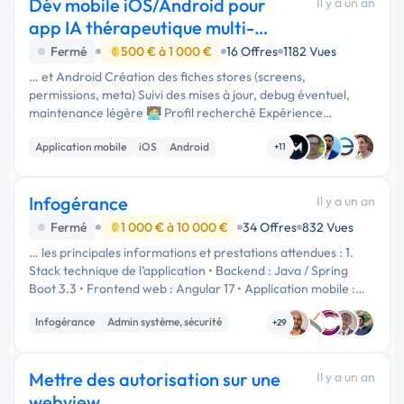
Dév mobile iOS/Android pour
Il y a un an
app IA thérapeutique multi-
agents
Fermé
500 € à 1 000 €
16 Offres
1182 Vues
… et Android Création des fiches stores (screens,
permissions, meta) Suivi des mises à jour, debug éventuel,
maintenance légère 🧑‍💻 Profil recherché Expérience
confirmée en développement mobile : soit React Native,
Application mobile
iOS
Android
Flutter, ou autre techno …
+11
Infogérance
Il y a un an
Fermé
1 000 € à 10 000 €
34 Offres
832 Vues
… les principales informations et prestations attendues : 1.
Stack technique de l’application • Backend : Java / Spring
Boot 3.3 • Frontend web : Angular 17 • Application mobile :
Flutter 3.24 (mode hors-ligne inclus) • Base de données : …
Infogérance
Admin système, sécurité
+29
Maintenance
Mettre des autorisation sur une
Il y a un an
webview