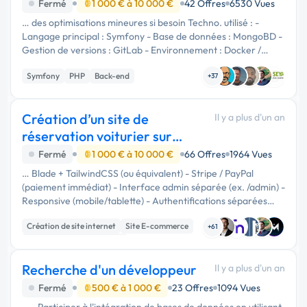
Fermé
1 000 € à 10 000 €
42 Offres
6530 Vues
… des optimisations mineures si besoin Techno. utilisé : -
Langage principal : Symfony - Base de données : MongoBD -
Gestion de versions : GitLab - Environnement : Docker /
Linux - CI/CD : GitLab Modalités de la mission : - 100% à
Symfony
PHP
Back-end
distance - env. …
+37
Création d’un site de
Il y a plus d'un an
réservation voiturier sur
mesure
Fermé
1 000 € à 10 000 €
66 Offres
1964 Vues
… Blade + TailwindCSS (ou équivalent) - Stripe / PayPal
(paiement immédiat) - Interface admin séparée (ex. /admin) -
Responsive (mobile/tablette) - Authentifications séparées
clients / admin - Déploiement sur VPS Linux déjà prêt 3. …
Création de site internet
Site E-commerce
+61
Développement spécifique
Recherche d'un développeur
Il y a plus d'un an
Fermé
500 € à 1 000 €
23 Offres
1094 Vues
… - Participer à l'intégration de bases de données en utilisant