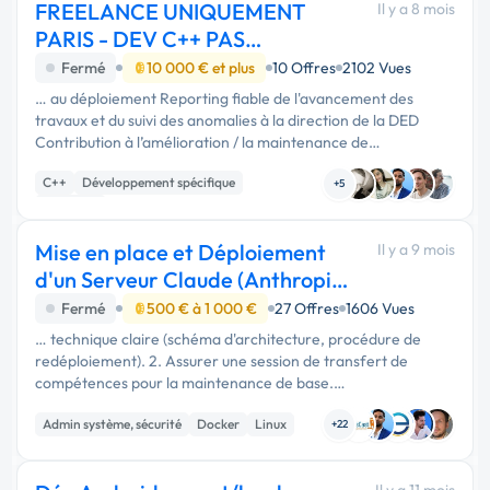
FREELANCE UNIQUEMENT
Il y a 8 mois
PARIS - DEV C++ PAS
D'AGENCE
Fermé
10 000 € et plus
10 Offres
2102 Vues
… au déploiement Reporting fiable de l'avancement des
travaux et du suivi des anomalies à la direction de la DED
Contribution à l’amélioration / la maintenance de
l’infrastructure de développement C/C++ Linux Jira Postgres
C++
Développement spécifique
SQL Confluence CICD …
+5
Back-end
Mise en place et Déploiement
Il y a 9 mois
d'un Serveur Claude (Anthropic)
via Docke
Fermé
500 € à 1 000 €
27 Offres
1606 Vues
… technique claire (schéma d'architecture, procédure de
redéploiement). 2. Assurer une session de transfert de
compétences pour la maintenance de base.
________________________________________ Profil
Admin système, sécurité
Docker
Linux
Recherché • Expertise Indispensable : …
+22
Il y a 11 mois