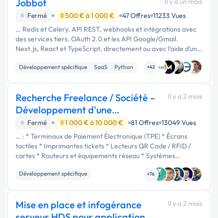
Jobbot
Il y a un mois
Fermé
500 € à 1 000 €
47 Offres
11233 Vues
… Redis et Celery. API REST, webhooks et intégrations avec
des services tiers. OAuth 2.0 et les API Google/Gmail.
Next.js, React et TypeScript, directement ou avec l’aide d’un
développeur front-end. Docker, Linux, Nginx et Gunicorn.
Développement spécifique
SaaS
Python
Git, GitHub …
+42
Recherche Freelance / Société –
Il y a 2 mois
Développement d'une
plateforme de supe
Fermé
1 000 € à 10 000 €
81 Offres
13049 Vues
… : * Terminaux de Paiement Électronique (TPE) * Écrans
tactiles * Imprimantes tickets * Lecteurs QR Code / RFID /
cartes * Routeurs et équipements réseau * Systèmes
Windows ou Linux embarqués * Applications métiers *
Développement spécifique
Services distants et APIs La …
+76
Infrastructure et réseaux
Admin système, sécurité
Mise en place et infogérance
Il y a 2 mois
serveur HDS pour application