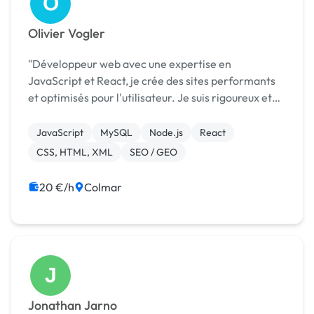
O
Olivier Vogler
"Développeur web avec une expertise en
JavaScript et React, je crée des sites performants
et optimisés pour l'utilisateur. Je suis rigoureux et
attentif aux détails, et je m'efforce de répondre aux
besoins spécifiques de chaque projet. Mon objecti...
JavaScript
MySQL
Node.js
React
CSS, HTML, XML
SEO / GEO
20 €/h
Colmar
J
Jonathan Jarno