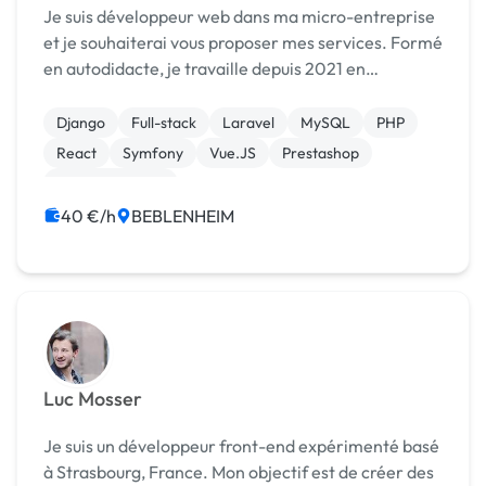
Je suis développeur web dans ma micro-entreprise
et je souhaiterai vous proposer mes services. Formé
en autodidacte, je travaille depuis 2021 en
collaboration avec l’agence web et studio digital
Boite à Oeufs. Je connais les langages de
Django
Full-stack
Laravel
MySQL
PHP
programm...
React
Symfony
Vue.JS
Prestashop
WooCommerce
40 €/h
BEBLENHEIM
Luc Mosser
Je suis un développeur front-end expérimenté basé
à Strasbourg, France. Mon objectif est de créer des