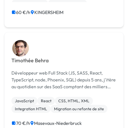
Gestion site web
Integration HTML
60 €/h
KINGERSHEIM
Timothée Behra
Développeur web Full Stack (JS, SASS, React,
TypeScript, node, Phoenix, SQL) depuis 5 ans, j'itère
au quotidien sur des SaaS comptant des milliers
d'utilisateurs actifs
JavaScript
React
CSS, HTML, XML
Integration HTML
Migration ou refonte de site
70 €/h
Masevaux-Niederbruck