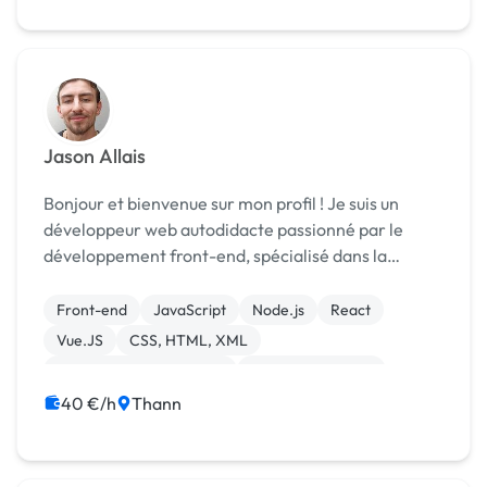
Jason Allais
Bonjour et bienvenue sur mon profil ! Je suis un
développeur web autodidacte passionné par le
développement front-end, spécialisé dans la
technologie React. Après avoir suivi une formation
sur OpenClassroom que j'ai réussi avec succès, j'ai
Front-end
JavaScript
Node.js
React
déc...
Vue.JS
CSS, HTML, XML
Création de site internet
Integration HTML
Logo
40 €/h
Thann