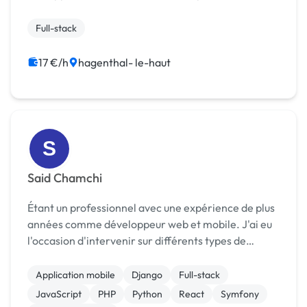
professionnel m'a permis de maîtriser un large
éventail de technologies et de compétences qui me
Full-stack
per...
17 €/h
hagenthal- le-haut
S
Said Chamchi
Étant un professionnel avec une expérience de plus
années comme développeur web et mobile. J'ai eu
l'occasion d'intervenir sur différents types de
projet. Cela m'a fourni une expérience certaine
dans le développement d'application. HTML/CSS
Application mobile
Django
Full-stack
Javasc...
JavaScript
PHP
Python
React
Symfony