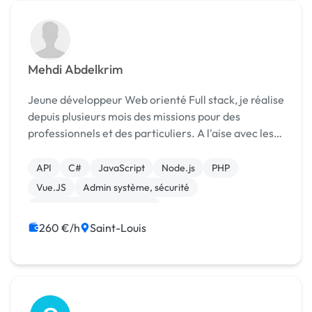
Mehdi Abdelkrim
Jeune développeur Web orienté Full stack, je réalise
depuis plusieurs mois des missions pour des
professionnels et des particuliers. A l'aise avec les
technologies Web actuelles, je sais m'adapter aux
différentes situations et je prend pleinement ...
API
C#
JavaScript
Node.js
PHP
Vue.JS
Admin système, sécurité
Développement spécifique
260 €/h
Saint-Louis