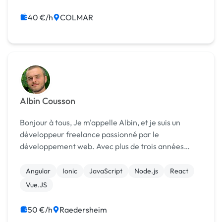
WordPress
40 €/h
COLMAR
Albin Cousson
Bonjour à tous, Je m'appelle Albin, et je suis un
développeur freelance passionné par le
développement web. Avec plus de trois années
d'expérience dans le domaine, j'ai acquis une
expertise solide dans les stacks techniques les plus
Angular
Ionic
JavaScript
Node.js
React
répandues t...
Vue.JS
50 €/h
Raedersheim