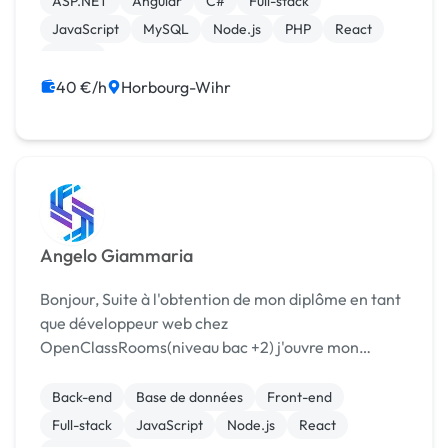
ASP.NET
Angular
C#
Full-stack
JavaScript
MySQL
Node.js
PHP
React
jQuery
40 €/h
Horbourg-Wihr
Angelo Giammaria
Bonjour, Suite à l'obtention de mon diplôme en tant
que développeur web chez
OpenClassRooms(niveau bac +2) j'ouvre mon
entreprise "Silk web development ". Que ce soit
pour les particuliers ou pour les entreprises j'offre
Back-end
Base de données
Front-end
mon expertise pour des p...
Full-stack
JavaScript
Node.js
React