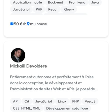
suis prêt à relever de nouveaux défis et à mettre en
Application mobile
Back-end
Front-end
Java
œuvre mes co...
JavaScript
PHP
React
jQuery
CSS, HTML, XML
Création de site internet
50 €/h
mulhouse
Mickaël Devoldere
Entièrement autonome et parfaitement à l'aise
dans la conception, le développement et
l'administration de sites Web et APIs, je possède
une expérience et un savoir-faire significatifs.
API
C#
JavaScript
Linux
PHP
Vue.JS
CSS, HTML, XML
Développement spécifique