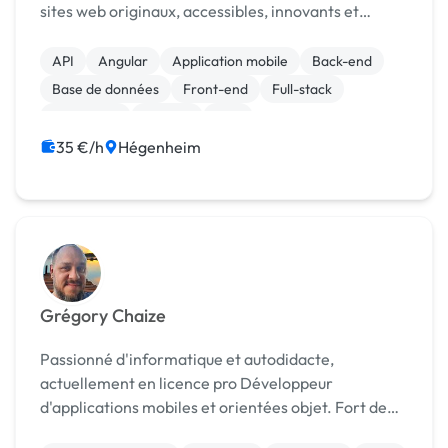
sites web originaux, accessibles, innovants et
rapides en utilisant les dernières technologies et en
veillant à la qualité du code. J'ai comme...
API
Angular
Application mobile
Back-end
Base de données
Front-end
Full-stack
JavaScript
Node.js
PHP
35 €/h
Hégenheim
Grégory Chaize
Passionné d'informatique et autodidacte,
actuellement en licence pro Développeur
d'applications mobiles et orientées objet. Fort de
mes connaissances acquises en programmation, je