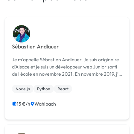
Sébastien Andlauer
Je m’appelle Sébastien Andlauer, Je suis originaire
d'Alsace et je suis un développeur web Junior sorti
de l'école en novembre 2021. En novembre 2019, j’ai
entamé la formation mie à Epitech Strasbourg, ce
qui m’a permis d’intégrer par la suite...
Node.js
Python
React
15 €/h
Wahlbach