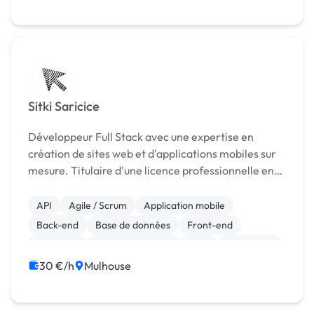
Sitki Saricice
Développeur Full Stack avec une expertise en
création de sites web et d'applications mobiles sur
mesure. Titulaire d'une licence professionnelle en
informatique et auto-entrepreneur, je maîtrise
plusieurs technologies, dont React.js, Node.js,
API
Agile / Scrum
Application mobile
Spri...
Back-end
Base de données
Front-end
Full-stack
Gestion de projet
Java
JavaScript
30 €/h
Mulhouse