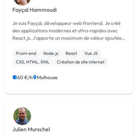
Fayçal Hammoudi
Je suis Fayçal, développeur web frontend. Je créé
des applications modernes et ultra-rapides avec
React.js. J'apporte un maximum de valeur ajoutée
sur vos projets en accordant une attention
particulière à la qualité du code que j’écris et en
Front-end
Node.js
React
Vue.JS
suiva...
CSS, HTML, XML
Création de site internet
60 €/h
Mulhouse
Julien Murschel