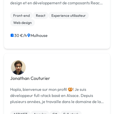
design et en développement de composants React
sur mesure. En parallèle de mon activité principale,
je propose mes compétences en design et...
Front-end
React
Experience utilisateur
Web design
30 €/h
Mulhouse
Jonathan Couturier
Hopla, bienvenue sur mon profil 🥨! Je suis
développeur full-stack basé en Alsace. Depuis
plusieurs années, je travaille dans le domaine de la
e-santé. En parallèle, je développe des sites pour
différentes ONG et associations. Je serai ravi...