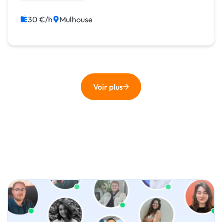
CSS, HTML, XML
30 €/h
Mulhouse
Voir plus