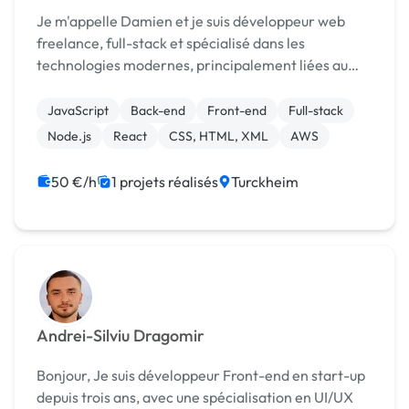
Je m'appelle Damien et je suis développeur web
freelance, full-stack et spécialisé dans les
technologies modernes, principalement liées au
JavaScript. Au cours de ces dernières années, je me
suis spécialisé sur des technologies modernes
JavaScript
Back-end
Front-end
Full-stack
comme R...
Node.js
React
CSS, HTML, XML
AWS
50 €/h
1 projets réalisés
Turckheim
Andrei-Silviu Dragomir
Bonjour, Je suis développeur Front-end en start-up
depuis trois ans, avec une spécialisation en UI/UX