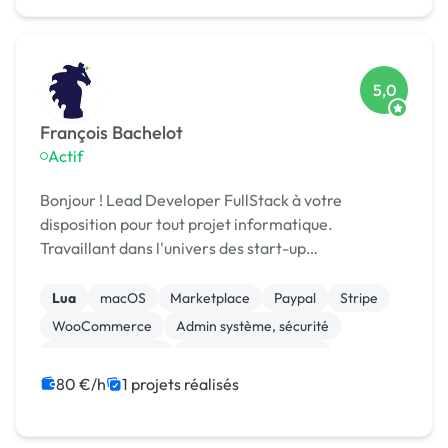
5,0
François Bachelot
Actif
Bonjour ! Lead Developer FullStack à votre
disposition pour tout projet informatique.
Travaillant dans l'univers des start-up
technologiques depuis 18 ans, j'ai acquis une
compétence solide en développement
Lua
macOS
Marketplace
Paypal
Stripe
informatique. Ma spécialité est...
WooCommerce
Admin système, sécurité
CSS, HTML, XML
Experience utilisateur
Gestion site web
80 €/h
1 projets réalisés