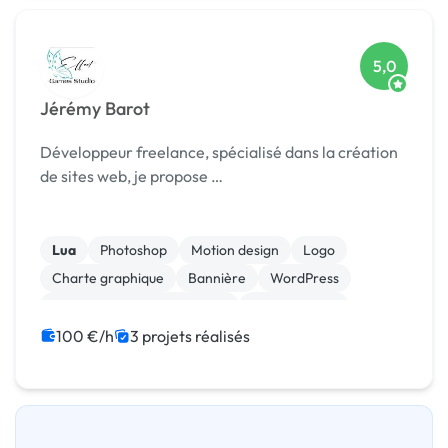
5,0
Jérémy Barot
Développeur freelance, spécialisé dans la création
de sites web, je propose …
Lua
Photoshop
Motion design
Logo
Charte graphique
Bannière
WordPress
Migration ou refonte de site
Landing page
Integration HTML
100 €/h
3 projets réalisés