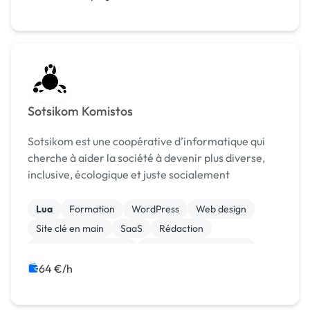
Sotsikom Komistos
Sotsikom est une coopérative d’informatique qui
cherche à aider la société à devenir plus diverse,
inclusive, écologique et juste socialement
Lua
Formation
WordPress
Web design
Site clé en main
SaaS
Rédaction
Relecture, correction
Modules et composants
Migration ou refonte de site
64 €/h