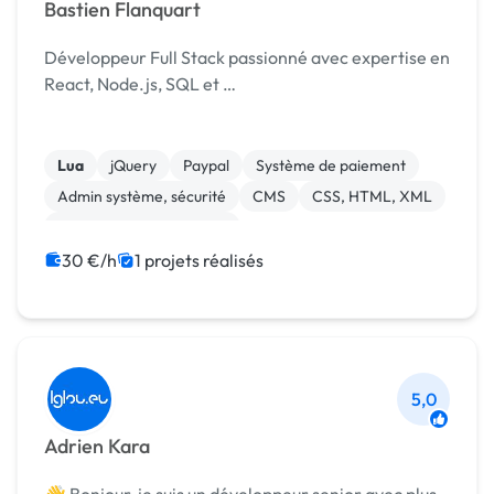
Bastien Flanquart
Développeur Full Stack passionné avec expertise en
React, Node.js, SQL et …
Lua
jQuery
Paypal
Système de paiement
Admin système, sécurité
CMS
CSS, HTML, XML
Création de site internet
Développement spécifique
Experience utilisateur
30 €/h
1 projets réalisés
5,0
Adrien Kara