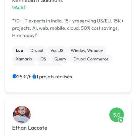
Kennedia It Solutions
Actif
"70+ IT experts in India. 15+ yrs serving US/EU. 15K+
projects. AI, web, mobile, cloud. 50% cost savings.
Hire today!"
Lua
Drupal
Vue.JS
Windev, Webdev
Xamarin
iOS
jQuery
Drupal Commerce
Magento
Opencart
25 €/h
1 projets réalisés
5,0
Ethan Lacoste