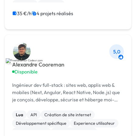
Back-end
Front-end
35 €/h
4 projets réalisés
5,0
Alexandre Cooreman
Disponible
Ingénieur dev full-stack : sites web, applis web &
mobiles (Next, Angular, React Native, Node.js) que
je conçois, développe, sécurise et héberge moi-
même et maintenus de A à Z.
Lua
API
Création de site internet
Développement spécifique
Experience utilisateur
Gestion site web
Installation de Script