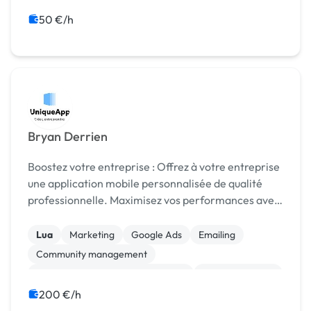
50 €/h
Bryan Derrien
Boostez votre entreprise : Offrez à votre entreprise
une application mobile personnalisée de qualité
professionnelle. Maximisez vos performances avec
une solution sur mesure, conçue pour refléter
l'identité unique de votre marque. Une solut...
Lua
Marketing
Google Ads
Emailing
Community management
Campagne display avec bannières
Analyse big data
Print (flyer, plaquette, affiche...)
Photoshop
200 €/h