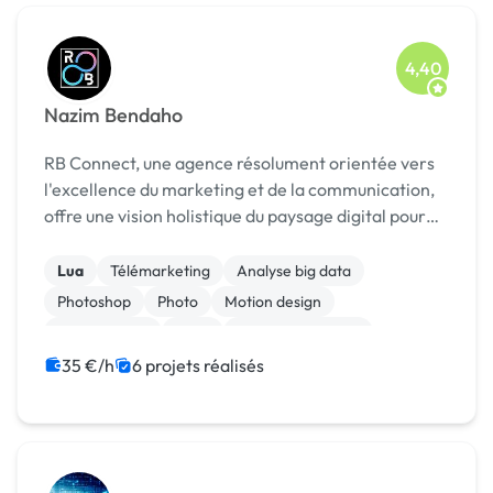
4,40
Nazim Bendaho
RB Connect, une agence résolument orientée vers
l'excellence du marketing et de la communication,
offre une vision holistique du paysage digital pour
propulser la présence en ligne de ses clients. Fort
de mon parcours singulier et diversifié, je s...
Lua
Télémarketing
Analyse big data
Photoshop
Photo
Motion design
Mise en page
Logo
Charte graphique
Boutons
35 €/h
6 projets réalisés