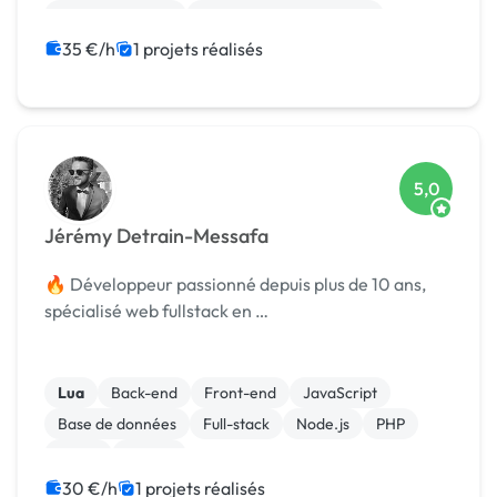
Gestion site web
Création de site internet
CSS, HTML, XML
jQuery
iOS
35 €/h
1 projets réalisés
5,0
Jérémy Detrain-Messafa
🔥 Développeur passionné depuis plus de 10 ans,
spécialisé web fullstack en …
Lua
Back-end
Front-end
JavaScript
Base de données
Full-stack
Node.js
PHP
React
Vue.JS
30 €/h
1 projets réalisés