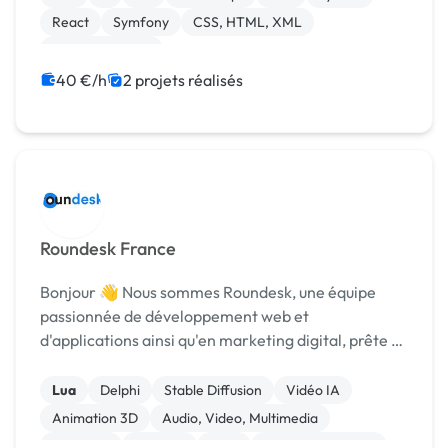
React
Symfony
CSS, HTML, XML
Assistant virtuel
40 €/h
2 projets réalisés
Roundesk France
Bonjour 👋 Nous sommes Roundesk, une équipe
passionnée de développement web et
d'applications ainsi qu'en marketing digital, prête à
concrétiser vos projets les plus ambitieux 😎
Roundesk dispose de sa suite de solutions logicielles,
Lua
Delphi
Stable Diffusion
Vidéo IA
mais nous a...
Animation 3D
Audio, Video, Multimedia
Bannière
Boutons
CAO
Charte graphique