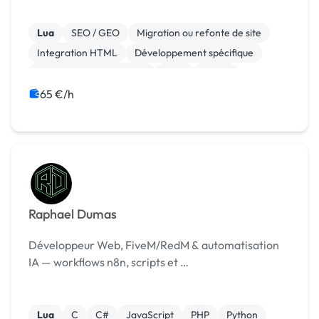
Lua
SEO / GEO
Migration ou refonte de site
Integration HTML
Développement spécifique
Création de site internet
CMS
Stripe
Site E-commerce
Paypal
65 €/h
Raphael Dumas
Développeur Web, FiveM/RedM & automatisation
IA — workflows n8n, scripts et …
Lua
C
C#
JavaScript
PHP
Python