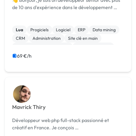
👋 Bonjour, je suis un développeur senior avec plus
de 10 ans d'expérience dans le développement …
Lua
Progiciels
Logiciel
ERP
Data mining
CRM
Administration
Site clé en main
Migration ou refonte de site
Integration HTML
69 €/h
Mavrick Thiry
Développeur web php full-stack passionné et
créatif en France. Je conçois …