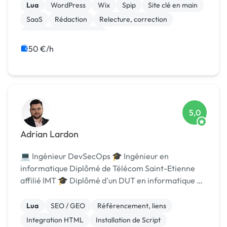
Lua
WordPress
Wix
Spip
Site clé en main
SaaS
Rédaction
Relecture, correction
Modules et composants
Migration ou refonte de site
50 €/h
5,0
Adrian Lardon
💻 Ingénieur DevSecOps 🎓 Ingénieur en
informatique Diplômé de Télécom Saint-Etienne
affilié IMT 🎓 Diplômé d'un DUT en informatique à
l’IUT de Clermont-Ferrand. 📆 Je m'appelle Adrian,
j'ai 24 ans et je suis actuellement Ingénieur
Lua
SEO / GEO
Référencement, liens
DevSecOps ...
Integration HTML
Installation de Script