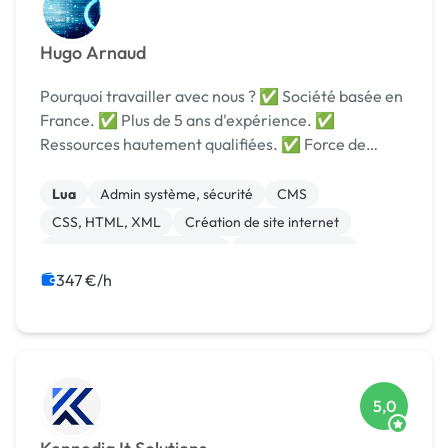
Hugo Arnaud
Pourquoi travailler avec nous ? ✅ Société basée en
France. ✅ Plus de 5 ans d'expérience. ✅
Ressources hautement qualifiées. ✅ Force de
proposition. ✅ Excellent rapport qualité prix. ✅
Staffing d'équipe IT en moins de 14 jours. ✅
Lua
Admin système, sécurité
CMS
Partena...
CSS, HTML, XML
Création de site internet
Développement spécifique
Gestion site web
Installation de Script
Integration HTML
347 €/h
Migration ou refonte de site
5,0