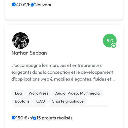
Integration HTML
Migration ou refonte de site
40 €/h
Nouveau
Rédaction
5,0
Nathan Sebban
J’accompagne les marques et entrepreneurs
exigeants dans la conception et le développement
d’applications web & mobiles élégantes, fluides et
ultra-performantes.
Lua
WordPress
Audio, Video, Multimedia
Boutons
CAO
Charte graphique
Dessin industriel
Mise en page
Motion design
Print (flyer, plaquette, affiche...)
150 €/h
15 projets réalisés