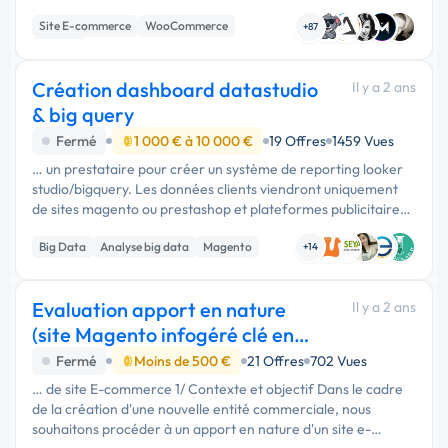
des plateformes comme WooCommerce, Shopify, Magento,
Site E-commerce
WooCommerce
etc. - …
+87
Shopify
Création dashboard datastudio
Il y a 2 ans
& big query
Fermé
1 000 € à 10 000 €
19 Offres
1459 Vues
… un prestataire pour créer un système de reporting looker
studio/bigquery. Les données clients viendront uniquement
de sites magento ou prestashop et plateformes publicitaires.
Si possible envoyez-nous dans la réponse des exemples de
Big Data
Analyse big data
Magento
travaux …
+14
Evaluation apport en nature
Il y a 2 ans
(site Magento infogéré clé en
main)
Fermé
Moins de 500 €
21 Offres
702 Vues
… de site E-commerce 1/ Contexte et objectif Dans le cadre
de la création d'une nouvelle entité commerciale, nous
souhaitons procéder à un apport en nature d'un site e-