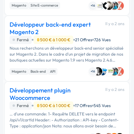
commerce développé sous Magento 2.4.6-p3, accompagné
Magento
Site E-commerce
de son serveur …
+16
Site clé en main
Développeur back-end expert
Il y a 2 ans
Magento 2
Fermé
500 € à 1 000 €
21 Offres
726 Vues
Nous recherchons un développeur back-end senior spécialisé
sur Magento 2. Dans le cadre d'un projet de migration de nos
boutiques actuelles sur Magento 1.9 vers Magento 2.4.6
(open-source), nous avons besoin de faire évoluer l'API native
Magento
Back-end
API
…
+16
Développement plugin
Il y a 2 ans
Woocommerce
Fermé
500 € à 1 000 €
17 Offres
545 Vues
… d'une commande: 1- Requête DELETE vers le endpoint
/api/v1/cartId Header: - Authorization : API-key - Content-
Type : application/json Nota: nous allons avoir besoin de
développer la même extension pour Prestashop, Magento et