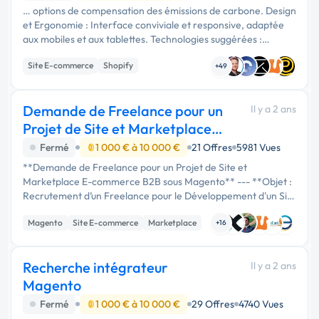
… options de compensation des émissions de carbone. Design
et Ergonomie : Interface conviviale et responsive, adaptée
aux mobiles et aux tablettes. Technologies suggérées :
Plateforme e-commerce : Shopify, WooCommerce, ou
Site E-commerce
Shopify
Magento. Design : …
+49
WooCommerce
Demande de Freelance pour un
Il y a 2 ans
Projet de Site et Marketplace
E-commerc
Fermé
1 000 € à 10 000 €
21 Offres
5981 Vues
**Demande de Freelance pour un Projet de Site et
Marketplace E-commerce B2B sous Magento** --- **Objet :
Recrutement d’un Freelance pour le Développement d'un Site
et Marketplace E-commerce B2B sous Magento**
Magento
Site E-commerce
Marketplace
**Description du Projet :** Nous …
+16
Recherche intégrateur
Il y a 2 ans
Magento
Fermé
1 000 € à 10 000 €
29 Offres
4740 Vues