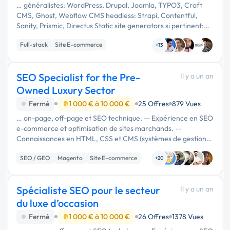
… généralistes: WordPress, Drupal, Joomla, TYPO3, Craft
CMS, Ghost, Webflow CMS headless: Strapi, Contentful,
Sanity, Prismic, Directus Static site generators si pertinent:
Next.js SSG, Gatsby, Hugo, Jekyll E-commerce: Shopify,
Full-stack
Site E-commerce
PrestaShop, …
+13
Développement spécifique
SEO Specialist for the Pre-
Il y a un an
Owned Luxury Sector
Fermé
1 000 € à 10 000 €
25 Offres
879 Vues
… on-page, off-page et SEO technique. -- Expérience en SEO
e-commerce et optimisation de sites marchands. --
Connaissances en HTML, CSS et CMS (systèmes de gestion
de contenu). -- Expérience avec Magento 2. -- Fortes
SEO / GEO
Magento
Site E-commerce
compétences analytiques et …
+20
Spécialiste SEO pour le secteur
Il y a un an
du luxe d’occasion
Fermé
1 000 € à 10 000 €
26 Offres
1378 Vues