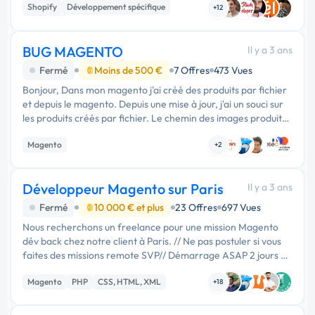
Shopify
Développement spécifique
Shopify. La …
+12
Back-end
BUG MAGENTO
Il y a 3 ans
Fermé
Moins de 500 €
7 Offres
473 Vues
Bonjour, Dans mon magento j'ai créé des produits par fichier
et depuis le magento. Depuis une mise à jour, j'ai un souci sur
les produits créés par fichier. Le chemin des images produits
est …
Magento
+2
Développeur Magento sur Paris
Il y a 3 ans
Fermé
10 000 € et plus
23 Offres
697 Vues
Nous recherchons un freelance pour une mission Magento
dév back chez notre client à Paris. // Ne pas postuler si vous
faites des missions remote SVP// Démarrage ASAP 2 jours de
télétravail, 3 jours de présentiel à Paris …
Magento
PHP
CSS, HTML, XML
+18