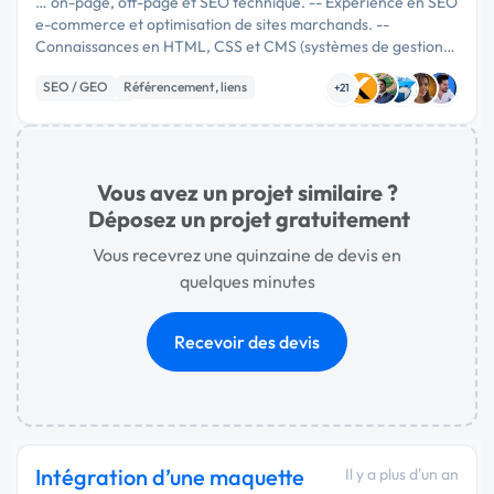
… on-page, off-page et SEO technique. -- Expérience en SEO
e-commerce et optimisation de sites marchands. --
Connaissances en HTML, CSS et CMS (systèmes de gestion
de contenu). -- Expérience avec Magento 2. -- Fortes
SEO / GEO
Référencement, liens
compétences analytiques et …
+21
Web Analytics
Vous avez un projet similaire ?
Déposez un projet gratuitement
Vous recevrez une quinzaine de devis en
quelques minutes
Recevoir des devis
Intégration d’une maquette
Il y a plus d'un an