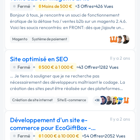
Fermé
Moins de 500 €
3 Offres
426 Vues
Bonjour à tous, je rencontre un souci de fonctionnement
ératique de la détaxe tva / ventes b2b sur un magento 2.4.6.
Voici les soucis rencontrés: en FRONT: dès que j'ajoute un
numéro de tva, on dirait qu'il y a un processus de vérification
Magento
Système de paiement
…
Développement spécifique
Site optimisé en SEO
Il y a 2 ans
Fermé
500 € à 1 000 €
43 Offres
1282 Vues
… Je tiens à souligner que je ne recherche pas
nécessairement des développeurs maîtrisant le codage. La
création des sites peut être réalisée sur des plateformes
comme Wix, Squarespace, WooCommerce, BigCommerce,
Création de site internet
Site E-commerce
Magento, Weebly, ou Shopify, …
+38
SEO / GEO
Développement d'un site e-
Il y a 2 ans
commerce pour EcoGiftBox -
Cadeaux durables
Fermé
1 000 € à 10 000 €
54 Offres
2052 Vues