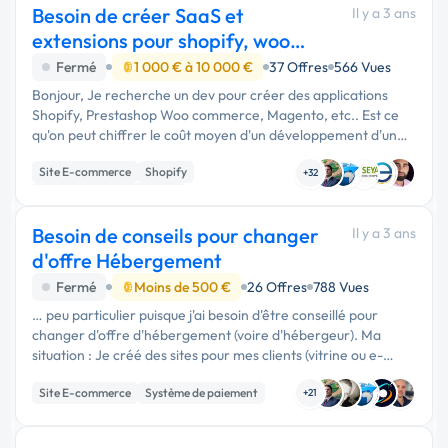
Besoin de créer SaaS et
Il y a 3 ans
extensions pour shopify, woo
commerce, etc
Fermé
1 000 € à 10 000 €
37 Offres
566 Vues
Bonjour, Je recherche un dev pour créer des applications
Shopify, Prestashop Woo commerce, Magento, etc.. Est ce
qu'on peut chiffrer le coût moyen d'un développement d'un
logiciel SaaS (back-office et code) et des plug-ins pour …
Site E-commerce
Shopify
+32
Développement spécifique
Besoin de conseils pour changer
Il y a 3 ans
d'offre Hébergement
Fermé
Moins de 500 €
26 Offres
788 Vues
… peu particulier puisque j'ai besoin d'être conseillé pour
changer d'offre d'hébergement (voire d'hébergeur). Ma
situation : Je créé des sites pour mes clients (vitrine ou e-
commerce) sur Wordpress, Prestashop et Magento et …
Site E-commerce
Système de paiement
+21