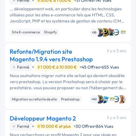
Fermé
500 € à 1 000 €
31 Offres
747 Vues
… développement web, en particulier dans les technologies
utilisées pour les sites e-commerce tels que HTML, CSS,
JavaScript, PHP et les systèmes de gestion de contenu (CMS)
tels que Shopify, WooCommerce, Magento, etc. Des
Site E-commerce
Shopify
connaissances en UX/UI, …
+26
Système de paiement
Refonte/Migration site
Il y a 3 ans
Magento 1.9.4 vers Prestashop
Fermé
1 000 € à 10 000 €
45 Offres
655 Vues
Nous souhaitons migrer notre site actuel qui devient obsolète
vers prestashop. La version Prestashop sera à choisir par le
prestataire, vous pouvez proposer ou non l'hébergement du
site (600.000 pages vues par mois en moyenne). Notre site
Migration ou refonte de site
Prestashop
actuel :...
+40
Développeur Magento 2
Il y a 3 ans
Fermé
10 000 € et plus
30 Offres
864 Vues
Nous recherchons un profil Magento 2 pour une régie en