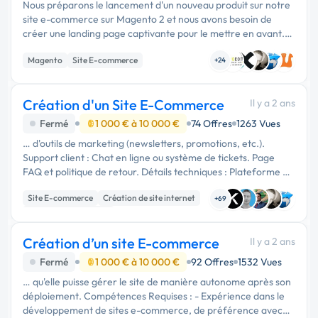
Nous préparons le lancement d'un nouveau produit sur notre
site e-commerce sur Magento 2 et nous avons besoin de
créer une landing page captivante pour le mettre en avant.
Notre équipe de graphistes travaille actuellement sur la
Magento
Site E-commerce
maquette de …
+24
Création d'un Site E-Commerce
Il y a 2 ans
Fermé
1 000 € à 10 000 €
74 Offres
1263 Vues
… d'outils de marketing (newsletters, promotions, etc.).
Support client : Chat en ligne ou système de tickets. Page
FAQ et politique de retour. Détails techniques : Plateforme e-
commerce recommandée (Shopify, WooCommerce,
Site E-commerce
Création de site internet
Magento, etc.). …
+69
Experience utilisateur
Création d’un site E-commerce
Il y a 2 ans
Fermé
1 000 € à 10 000 €
92 Offres
1532 Vues
… qu'elle puisse gérer le site de manière autonome après son
déploiement. Compétences Requises : - Expérience dans le
développement de sites e-commerce, de préférence avec