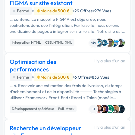
FIGMA sur site existant
Fermé
Moins de 500 €
29 Offres
976 Vues
… contenu. La maquette FIGMA est déjà crée, nous
souhaitons donc que l'intégration. Par la suite, nous aurons
une dizaine de pages à intégrer sur notre site. Notre site est
sous Magento 2 Cordialement, Quentin
Integration HTML
CSS, HTML, XML
+24
Web design
Optimisation des
Il y a plus d'un an
performances
Fermé
Moins de 500 €
6 Offres
833 Vues
… 4. Recevoir une estimation des frais de livraison, du temps
d’acheminement et de la disponibilité ⸻ Technologies à
utiliser • Framework Front-End : React + Talon (modèle
d’architecture recommandé par Magento / PWA Studio) •
Développement spécifique
Full-stack
Back-End suggéré : …
+1
React
Recherche un développeur
Il y a plus d'un an