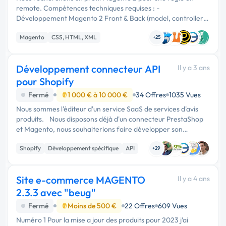
remote. Compétences techniques requises : -
Développement Magento 2 Front & Back (model, controller,
service, helper, observer, template, etc.) - Maîtrise du
Magento
CSS, HTML, XML
modèle de données …
+25
Développement connecteur API
Il y a 3 ans
pour Shopify
Fermé
1 000 € à 10 000 €
34 Offres
1035 Vues
Nous sommes l'éditeur d'un service SaaS de services d'avis
produits. Nous disposons déjà d'un connecteur PrestaShop
et Magento, nous souhaiterions faire développer son
équivalent pour Shopify. Il doit être développé en PHP avec le
Shopify
Développement spécifique
API
…
+29
Site e-commerce MAGENTO
Il y a 4 ans
2.3.3 avec "beug"
Fermé
Moins de 500 €
22 Offres
609 Vues
Numéro 1 Pour la mise a jour des produits pour 2023 j’ai