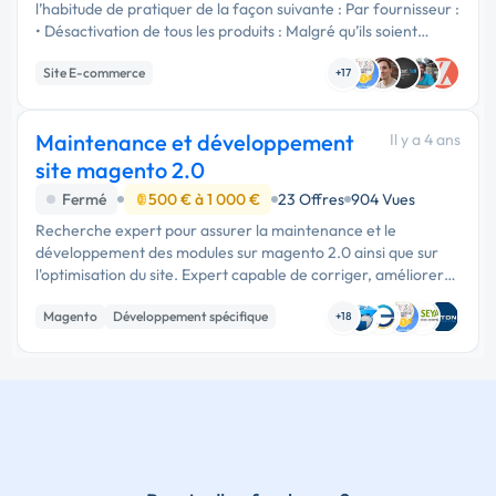
l’habitude de pratiquer de la façon suivante : Par fournisseur :
• Désactivation de tous les produits : Malgré qu’ils soient
désactivé certains continuent à apparaitre • Modification : P...
Site E-commerce
+17
Maintenance et développement
Il y a 4 ans
site magento 2.0
Fermé
500 € à 1 000 €
23 Offres
904 Vues
Recherche expert pour assurer la maintenance et le
développement des modules sur magento 2.0 ainsi que sur
l'optimisation du site. Expert capable de corriger, améliorer
et créer de nouveaux modules en vue d'améliorer l'existant.
Magento
Développement spécifique
html5, …
+18