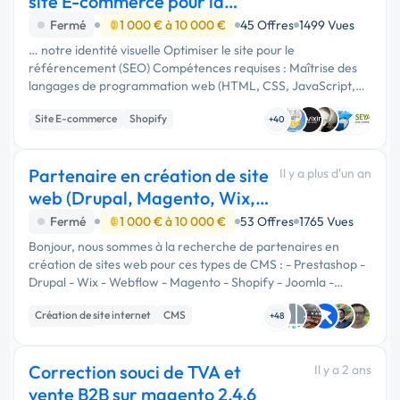
site E-commerce pour la
vente de produits de
Fermé
1 000 € à 10 000 €
45 Offres
1499 Vues
… notre identité visuelle Optimiser le site pour le
référencement (SEO) Compétences requises : Maîtrise des
langages de programmation web (HTML, CSS, JavaScript,
etc.) Expérience avec des plateformes e-commerce (Shopify,
Site E-commerce
Shopify
WooCommerce, Magento, …
+40
WooCommerce
Partenaire en création de site
Il y a plus d'un an
web (Drupal, Magento, Wix,
Prestashop)
Fermé
1 000 € à 10 000 €
53 Offres
1765 Vues
Bonjour, nous sommes à la recherche de partenaires en
création de sites web pour ces types de CMS : - Prestashop -
Drupal - Wix - Webflow - Magento - Shopify - Joomla -
Salesforce - Woocommerce Pour vous sélectionner afin de
Création de site internet
CMS
faire une visio : - …
+48
Prestashop
Correction souci de TVA et
Il y a 2 ans
vente B2B sur magento 2.4.6