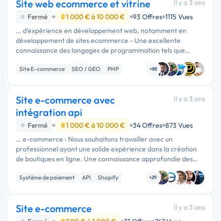
Site web ecommerce et vitrine
Il y a 3 ans
Fermé
1 000 € à 10 000 €
93 Offres
1115 Vues
… d'expérience en développement web, notamment en
développement de sites ecommerce - Une excellente
connaissance des langages de programmation tels que
HTML, CSS, JavaScript, PHP et des frameworks tels que
Site E-commerce
SEO / GEO
PHP
WordPress, Magento ou Shopify - Une …
+88
Site e-commerce avec
Il y a 3 ans
intégration api
Fermé
1 000 € à 10 000 €
34 Offres
873 Vues
… e-commerce : Nous souhaitons travailler avec un
professionnel ayant une solide expérience dans la création
de boutiques en ligne. Une connaissance approfondie des
principales plateformes e-commerce telles que Shopify,
Système de paiement
API
Shopify
WooCommerce, Magento, …
+29
Site e-commerce
Il y a 3 ans