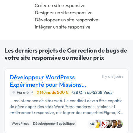
Créer un site responsive
Designer un site responsive
Développer un site responsive
Intégrer un site responsive
Les derniers projets de Correction de bugs de
votre site responsive au meilleur prix
Développeur WordPress
Il y a 8 jours
Expérimenté pour Missions
Long Terme
Fermé
Moins de 500 €
28 Offres
5238 Vues
… maintenance de sites web. Le candidat devra être capable
de développer des sites WordPress modernes, rapides et
entièrement responsive, d'intégrer des maquettes Figma, XD
ou PSD, de personnaliser des thèmes et des plugins, de
WordPress
Développement spécifique
développer …
+23
Création de site internet