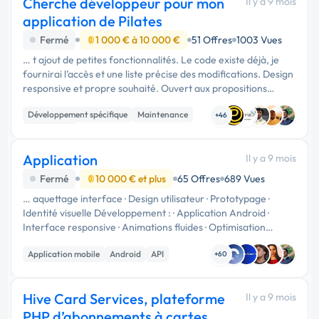
Cherche développeur pour mon
Il y a 9 mois
application de Pilates
Fermé
1 000 € à 10 000 €
51 Offres
1003 Vues
… t ajout de petites fonctionnalités. Le code existe déjà, je
fournirai l’accès et une liste précise des modifications. Design
responsive et propre souhaité. Ouvert aux propositions
techniques et aux conseils d’optimisation. Budget et délais à …
Développement spécifique
Maintenance
+46
Web design
Application
Il y a 9 mois
Fermé
10 000 € et plus
65 Offres
689 Vues
… aquettage interface · Design utilisateur · Prototypage ·
Identité visuelle Développement : · Application Android ·
Interface responsive · Animations fluides · Optimisation
performances Fonctionnalités : · Recherche produits ·
Application mobile
Android
API
Géolocalisation · …
+60
Hive Card Services, plateforme
Il y a 9 mois
PHP d’abonnements à cartes