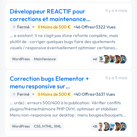
Développeur REACTIF pour
Il y a 4 mois
corrections et maintenance
(site wordpress)
Fermé
Moins de 500 €
46 Offres
3322 Vues
… e existant. Il ne s’agit pas d’une refonte complète, mais
plutôt de : corriger quelques bugs faire des ajustements
visuels / responsive éventuellement optimiser certaines
fonctionnalités Point très important : je cherche quelqu’un de
WordPress
Maintenance
réactif et …
+41
CSS, HTML, XML
Correction bugs Elementor +
Il y a 5 mois
menu responsive sur
WordPress/The7 (budget
Fermé
Moins de 500 €
40 Offres
3631 Vues
… urde) : erreurs 500/400 à la publication. Vérifier conflits
plugins/thème/mémoire PHP OVH, optimiser et stabiliser.
Menu non-responsive sur desktop : menu bougies/bouquets
parfumés OK sur mobile mais invisible sur grand écran.
WordPress
CSS, HTML, XML
Refaire/valider …
+35
Développement spécifique