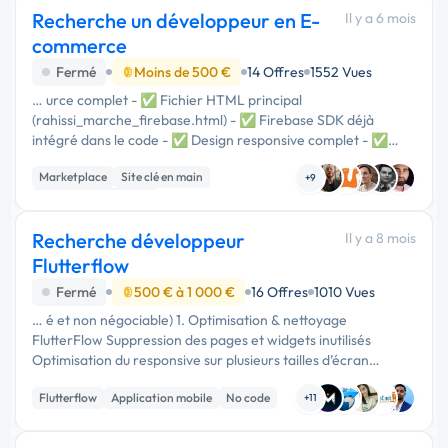
Recherche un développeur en E-
Il y a 6 mois
commerce
Fermé
Moins de 500 €
14 Offres
1552 Vues
… urce complet - ✅ Fichier HTML principal
(rahissi_marche_firebase.html) - ✅ Firebase SDK déjà
intégré dans le code - ✅ Design responsive complet - ✅
Toutes les fonctionnalités codées ### 2. Documentation - ✅
Marketplace
Site clé en main
Guide d'installation Firebase …
+9
Installation de Script
Recherche développeur
Il y a 8 mois
Flutterflow
Fermé
500 € à 1 000 €
16 Offres
1010 Vues
… é et non négociable) 1. Optimisation & nettoyage
FlutterFlow Suppression des pages et widgets inutilisés
Optimisation du responsive sur plusieurs tailles d’écran
Uniformisation des paddings, polices, tailles, marges
Flutterflow
Application mobile
No code
Optimisation des images …
+11