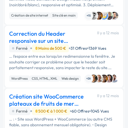
(noir/doré/blanc), responsive et optimisé. 3. Déploiement
rapide sur CoccinAuto.ch (ou sous-domaine temporaire). 4.
Création de site internet
Site clé en main
Mise en place …
+15
Web design
Correction du Header
Il y a 12 mois
responsive sur un site
WordPress (budget 80 €)
Fermé
Moins de 500 €
31 Offres
1369 Vues
… l’espace entre eux lorsqu’on redimensionne la fenêtre. Je
souhaite corriger ce problème pour que le header soit
parfaitement responsive, sans impacter le reste du site.
Important : il ne faudra pas créer de nouveaux bugs pendant
WordPress
CSS, HTML, XML
Web design
vos essais. Le …
+26
Création site WooCommerce
Il y a 12 mois
plateaux de fruits de mer
personnalisés
Fermé
500 € à 1 000 €
60 Offres
1045 Vues
… : • Site sous WordPress + WooCommerce (ou autre CMS
fiable, sans abonnement mensuel obligatoire). • Design