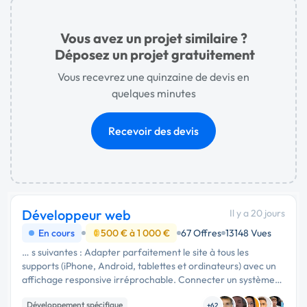
Vous avez un projet similaire ?
Déposez un projet gratuitement
Vous recevrez une quinzaine de devis en
quelques minutes
Recevoir des devis
Développeur web
Il y a 20 jours
En cours
500 € à 1 000 €
67 Offres
13148 Vues
… s suivantes : Adapter parfaitement le site à tous les
supports (iPhone, Android, tablettes et ordinateurs) avec un
affichage responsive irréprochable. Connecter un système
de paiement sécurisé (Stripe). Corriger les éventuels bugs et
Développement spécifique
optimiser …
+62