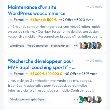
Maintenance d'un site
Il y a 5 mois
WordPress woocommerce
Fermé
Moins de 500 €
67 Offres
3020 Vues
… térieur du serveur Hostinger pour une récupération rapide
en cas de sinistre. • Corriger l'ergonomie du site, son design
responsive mobile • Personnaliser la page d'inscription du site
en reflétant l'image de marque pour modifier …
WordPress
WooCommerce
Maintenance
+62
“Recherche développeur pour
Il y a 6 mois
MVP appli coaching sportif –
NDA requis”
Fermé
1 000 € à 10 000 €
81 Offres
2507 Vues
… ve, style jeu Gamification motivante : points, badges,
trophées IA adaptative pour feedback personnalisé
Interface claire et responsive sur mobile Contraintes et
attentes : MVP fonctionnel, évolutif et maintenable Back-
Développement spécifique
office pour gérer …
+76
Application mobile
Full-stack