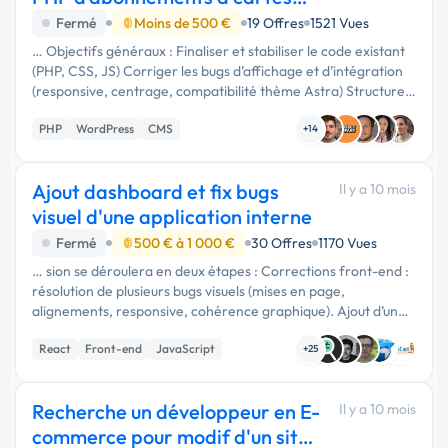
personnalisé
Fermé
Moins de 500 €
19 Offres
1521 Vues
… Objectifs généraux : Finaliser et stabiliser le code existant
(PHP, CSS, JS) Corriger les bugs d’affichage et d’intégration
(responsive, centrage, compatibilité thème Astra) Structurer
le code et documenter les fichiers pour maintenance future …
PHP
WordPress
CMS
+14
Ajout dashboard et fix bugs
Il y a 10 mois
visuel d'une application interne
Fermé
500 € à 1 000 €
30 Offres
1170 Vues
… sion se déroulera en deux étapes : Corrections front-end :
résolution de plusieurs bugs visuels (mises en page,
alignements, responsive, cohérence graphique). Ajout d’un
dashboard de performance : création d’un tableau de bord
React
Front-end
JavaScript
permettant de …
+25
Recherche un développeur en E-
Il y a 10 mois
commerce pour modif d'un site