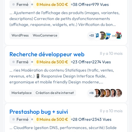
existant
Fermé
Moins de 500 €
38 Offres
979 Vues
… Ajustement de l’affichage des produits (images, variantes,
descriptions) Correction de petits dysfonctionnements
(affichage, responsive, widgets, etc.) Vérification du bon
fonctionnement de WooCommerce et des plugins 🕒 Délais
WordPress
WooCommerce
Mission urgente …
+33
Site E-commerce
Recherche développeur web
Il y a 10 mois
Fermé
Moins de 500 €
23 Offres
2274 Vues
… ries Modération du contenu Statistiques (trafic, ventes,
revenus, etc.) 📱 Responsive Design Interface fluide,
ergonomique et mobile friendly Design moderne,
professionnel et léger --- ⚙️ Technologies possibles (au choix
Marketplace
Création de site internet
du développeur) Je suis …
+18
Développement spécifique
Prestashop bug + suivi
Il y a 10 mois
Fermé
Moins de 500 €
28 Offres
2343 Vues
… Cloudflare (gestion DNS, performances, sécurité) Solide