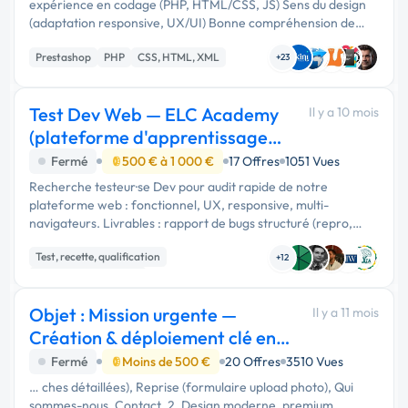
expérience en codage (PHP, HTML/CSS, JS) Sens du design
(adaptation responsive, UX/UI) Bonne compréhension de
l’environnement e-commerce 📌 Missions : Corrections de
Prestashop
PHP
CSS, HTML, XML
bugs mineurs …
+23
Test Dev Web — ELC Academy
Il y a 10 mois
(plateforme d'apprentissage
d’anglais)
Fermé
500 € à 1 000 €
17 Offres
1051 Vues
Recherche testeur·se Dev pour audit rapide de notre
plateforme web : fonctionnel, UX, responsive, multi-
navigateurs. Livrables : rapport de bugs structuré (repro,
gravité, captures) + priorisation des quick wins. Accès staging
Test, recette, qualification
et comptes fournis. …
+12
Experience utilisateur
Objet : Mission urgente —
Il y a 11 mois
Création & déploiement clé en
main de Cocci
Fermé
Moins de 500 €
20 Offres
3510 Vues
… ches détaillées), Reprise (formulaire upload photo), Qui
sommes-nous, Contact. 2. Design moderne, premium