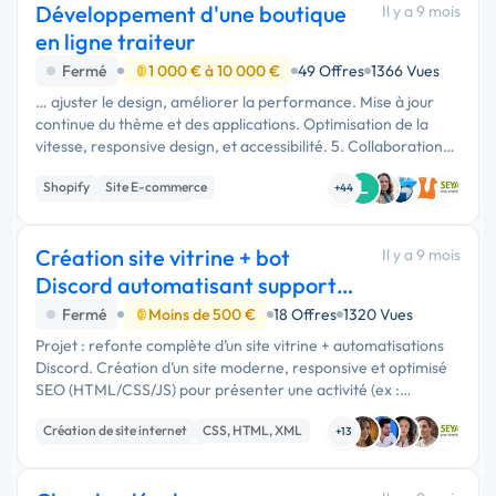
Développement d'une boutique
Il y a 9 mois
en ligne traiteur
Fermé
1 000 € à 10 000 €
49 Offres
1366 Vues
… ajuster le design, améliorer la performance. Mise à jour
continue du thème et des applications. Optimisation de la
vitesse, responsive design, et accessibilité. 5. Collaboration
long terme Travail régulier tout au long de l’année. …
Shopify
Site E-commerce
L
+44
Création de site internet
Création site vitrine + bot
Il y a 9 mois
Discord automatisant support
et réservatio
Fermé
Moins de 500 €
18 Offres
1320 Vues
Projet : refonte complète d’un site vitrine + automatisations
Discord. Création d’un site moderne, responsive et optimisé
SEO (HTML/CSS/JS) pour présenter une activité (ex :
restaurant, salon, boutique, portfolio). Pages prévues :
Création de site internet
CSS, HTML, XML
accueil, …
+13
Développement spécifique