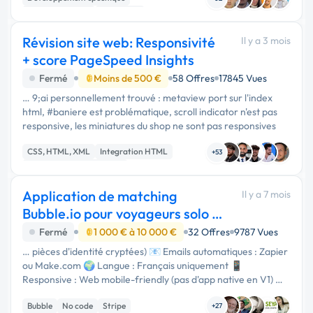
CSS, HTML, XML
Front-end
Révision site web: Responsivité
Il y a 3 mois
+ score PageSpeed Insights
Fermé
Moins de 500 €
58 Offres
17845 Vues
… 9;ai personnellement trouvé : metaview port sur l'index
html, #baniere est problématique, scroll indicator n'est pas
responsive, les miniatures du shop ne sont pas responsives
CSS, HTML, XML
Integration HTML
+53
Test, recette, qualification
Application de matching
Il y a 7 mois
Bubble.io pour voyageurs solo -
MVP 5-6 semain
Fermé
1 000 € à 10 000 €
32 Offres
9787 Vues
… pièces d'identité cryptées) 📧 Emails automatiques : Zapier
ou Make.com 🌍 Langue : Français uniquement 📱
Responsive : Web mobile-friendly (pas d'app native en V1) 🔐
Sécurité : HTTPS, cryptage mots de passe, conformité RGPD
Bubble
No code
Stripe
…
+27