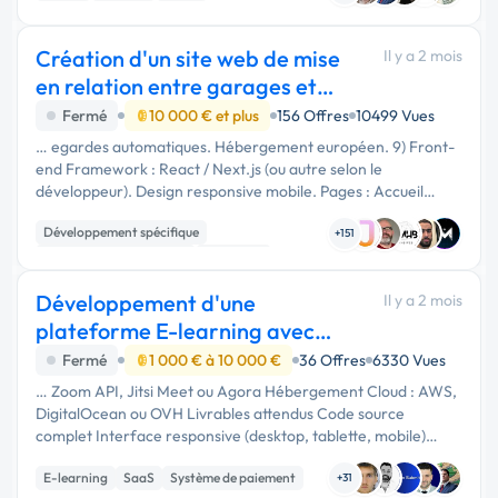
Création d'un site web de mise
Il y a 2 mois
en relation entre garages et
freelances
Fermé
10 000 € et plus
156 Offres
10499 Vues
… egardes automatiques. Hébergement européen. 9) Front-
end Framework : React / Next.js (ou autre selon le
développeur). Design responsive mobile. Pages : Accueil
Inscription / Connexion Tableau de bord garage Tableau de
Développement spécifique
bord freelance Page …
+151
Création de site internet
Full-stack
Développement d'une
Il y a 2 mois
plateforme E-learning avec
Live Streaming
Fermé
1 000 € à 10 000 €
36 Offres
6330 Vues
… Zoom API, Jitsi Meet ou Agora Hébergement Cloud : AWS,
DigitalOcean ou OVH Livrables attendus Code source
complet Interface responsive (desktop, tablette, mobile)
Documentation technique Déploiement sur serveur Tests et
E-learning
SaaS
Système de paiement
correction des bugs …
+31