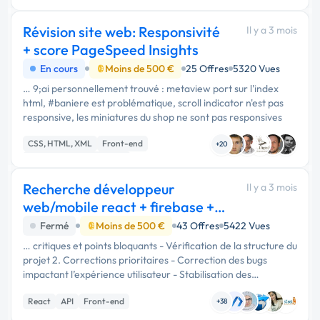
Révision site web: Responsivité
Il y a 3 mois
+ score PageSpeed Insights
En cours
Moins de 500 €
25 Offres
5320 Vues
… 9;ai personnellement trouvé : metaview port sur l'index
html, #baniere est problématique, scroll indicator n'est pas
responsive, les miniatures du shop ne sont pas responsives
CSS, HTML, XML
Front-end
+20
Test, recette, qualification
Recherche développeur
Il y a 3 mois
web/mobile react + firebase +
API géolocation
Fermé
Moins de 500 €
43 Offres
5422 Vues
… critiques et points bloquants - Vérification de la structure du
projet 2. Corrections prioritaires - Correction des bugs
impactant l’expérience utilisateur - Stabilisation des
fonctionnalités principales (carte, affichage, interactions) 3.
React
API
Front-end
…
+38