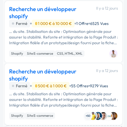
Recherche un développeur
Il y a 12 jours
shopify
Fermé
1 000 € à 10 000 €
1 Offre
6525 Vues
… du site. Stabilisation du site : Optimisation générale pour
assurer la stabilité. Refonte et intégration de la Page Produit :
Intégration fidèle d'un prototype/design fourni pour la fiche
produit. Adaptation Responsive : Assurer un rendu …
Shopify
Site E-commerce
CSS, HTML, XML
Recherche un développeur
Il y a 12 jours
shopify
Fermé
500 € à 1 000 €
55 Offres
9279 Vues
… du site. Stabilisation du site : Optimisation générale pour
assurer la stabilité. Refonte et intégration de la Page Produit :
Intégration fidèle d'un prototype/design fourni pour la fiche
produit. Adaptation Responsive : Assurer un rendu …
Shopify
Site E-commerce
+50
Développement spécifique