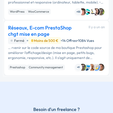
professionnel et responsive (ordinateur, tablette, mobile). •
Intégration de mes photos de produits et plateaux. • Mise en
WordPress
WooCommerce
place d’un …
+55
Site E-commerce
Réseaux, E-com PrestaShop
Il y a un an
chgt mise en page
Fermé
Moins de 500 €
14 Offres
1084 Vues
… rvenir sur le code source de ma boutique Prestashop pour
améliorer l’affichage/design (mise en page, petits bugs,
ergonomie, responsive, etc.). Il s’agit uniquement de
retouches graphiques et techniques sur Prestashop (aucune
Prestashop
Community management
création ni ajout …
+9
Besoin d'un freelance ?