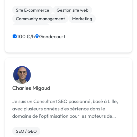
et communication digitale. Mon rôle est de définir
avec vous une stratégie de communication
Site E-commerce
Gestion site web
numériqu...
Community management
Marketing
Communication
100 €/h
Gondecourt
Charles Migaud
Je suis un Consultant SEO passionné, basé à Lille,
avec plusieurs années d'expérience dans le
domaine de l'optimisation pour les moteurs de
recherche. Mon parcours professionnel m'a conduit
à travailler avec une variété d'entreprises, allant
SEO / GEO