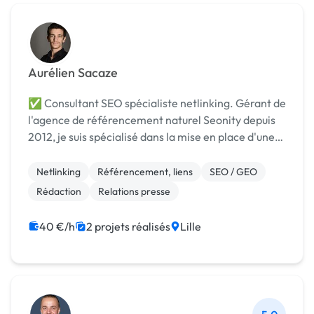
Aurélien Sacaze
✅ Consultant SEO spécialiste netlinking. Gérant de
l'agence de référencement naturel Seonity depuis
2012, je suis spécialisé dans la mise en place d'une
véritable stratégie de Netlinking SEO de qualité 👍
Optimisez la présence de votre site dans le...
Netlinking
Référencement, liens
SEO / GEO
Rédaction
Relations presse
40 €/h
2 projets réalisés
Lille