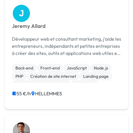
J
Jeremy Allard
Développeur web et consultant marketing, j’aide les
entrepreneurs, indépendants et petites entreprises
à créer des sites, outils et applications web utiles et
rapides pour générer des résultats.
Back-end
Front-end
JavaScript
Node.js
PHP
Création de site internet
Landing page
Migration ou refonte de site
WordPress
SEO / GEO
55 €/h
HELLEMMES