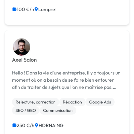
des s...
100 €/h
Lompret
Axel Salon
Hello ! Dans la vie d'une entreprise, il y a toujours un
moment où on a besoin de se faire bien entourer
afin de traiter de sujets que l'on ne maîtrise pas.
Heureusement je suis là ! Je suis Axel ! Votre nouveau
consultant SEO / SEA et conse...
Relecture, correction
Rédaction
Google Ads
SEO / GEO
Communication
250 €/h
HORNAING