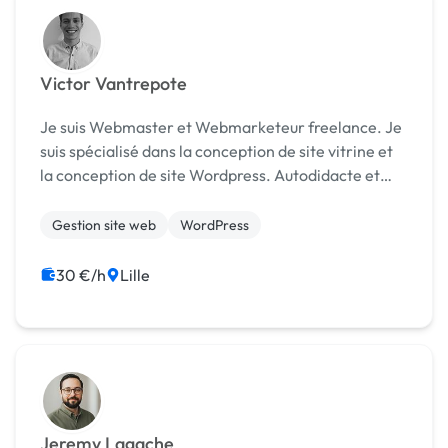
Victor Vantrepote
Je suis Webmaster et Webmarketeur freelance. Je
suis spécialisé dans la conception de site vitrine et
la conception de site Wordpress. Autodidacte et
passionné par le Webmarketing et l'UX, je m’exerce
à concevoir des sites au design et à l'expé...
Gestion site web
WordPress
30 €/h
Lille
Jeremy Lagache