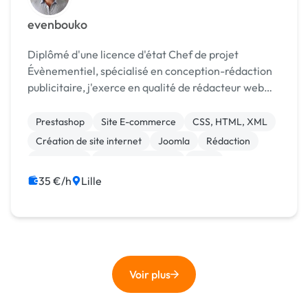
evenbouko
Diplômé d'une licence d'état Chef de projet
Évènementiel, spécialisé en conception-rédaction
publicitaire, j'exerce en qualité de rédacteur web
SEO et consultant référencement en freelance
depuis 2012. Mes compétences : - rédaction Web
Prestashop
Site E-commerce
CSS, HTML, XML
(opti...
Création de site internet
Joomla
Rédaction
WordPress
Charte graphique
Logo
Community management
35 €/h
Lille
Voir plus