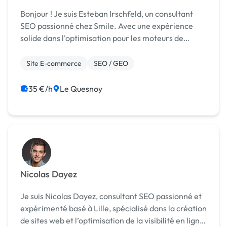
Bonjour ! Je suis Esteban Irschfeld, un consultant
SEO passionné chez Smile. Avec une expérience
solide dans l'optimisation pour les moteurs de
recherche, j'ai eu le privilège de collaborer avec des
entreprises de renom telles que Brico-Dépôt, où ...
Site E-commerce
SEO / GEO
35 €/h
Le Quesnoy
Nicolas Dayez
Je suis Nicolas Dayez, consultant SEO passionné et
expérimenté basé à Lille, spécialisé dans la création
de sites web et l’optimisation de la visibilité en ligne