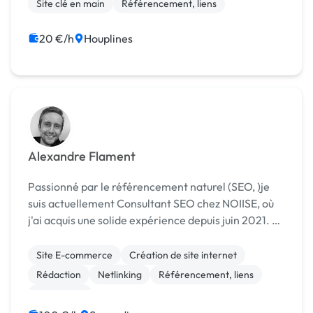
Site clé en main
Référencement, liens
20 €/h
Houplines
Alexandre Flament
Passionné par le référencement naturel (SEO, )je
suis actuellement Consultant SEO chez NOIISE, où
j'ai acquis une solide expérience depuis juin 2021. En
tant que Consultant SEO, mon rôle est diversifié et
exigeant. Je pilote des projets SEO on-...
Site E-commerce
Création de site internet
Rédaction
Netlinking
Référencement, liens
SEO / GEO