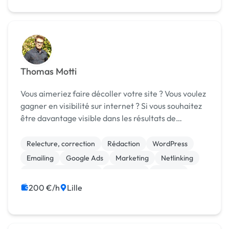
Thomas Motti
Vous aimeriez faire décoller votre site ? Vous voulez
gagner en visibilité sur internet ? Si vous souhaitez
être davantage visible dans les résultats de
recherche Google et obtenir de nouveaux clients, le
plus efficace reste de produire du cont...
Relecture, correction
Rédaction
WordPress
Emailing
Google Ads
Marketing
Netlinking
Référencement, liens
SEO / GEO
Publicité
200 €/h
Lille