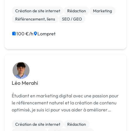
des entreprises et des entrepreneurs. Depuis plus
de dix ans, j’accompagne TPE, PME, ...
Création de site internet
Rédaction
Marketing
Référencement, liens
SEO / GEO
100 €/h
Lompret
Léo Merahi
Étudiant en marketing digital avec une passion pour
le référencement naturel et la création de contenu
optimisé, je suis ici pour vous aider à améliorer
votre visibilité en ligne 🚀 Actuellement, je travaille
en alternance en tant qu'assistant S...
Création de site internet
Rédaction