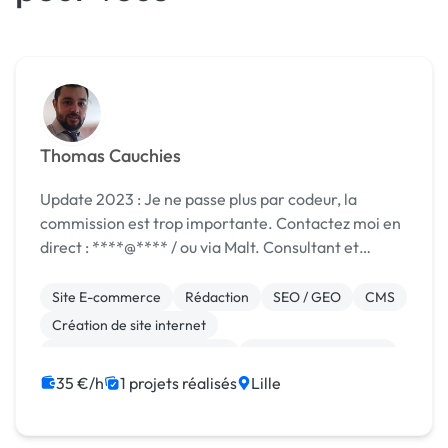
Thomas Cauchies
Update 2023 : Je ne passe plus par codeur, la
commission est trop importante. Contactez moi en
direct : ****@**** / ou via Malt. Consultant et
expert SEO en agence, j'accompagne au quotidien
différents clients dans : - Le volet techni...
Site E-commerce
Rédaction
SEO / GEO
CMS
Création de site internet
Migration ou refonte de site
Relecture, correction
WordPress
Netlinking
Référencement, liens
35 €/h
1 projets réalisés
Lille