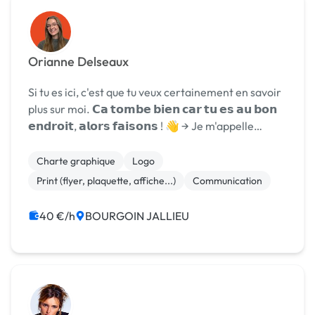
Orianne Delseaux
Si tu es ici, c'est que tu veux certainement en savoir
plus sur moi. 𝗖𝗮 𝘁𝗼𝗺𝗯𝗲 𝗯𝗶𝗲𝗻 𝗰𝗮𝗿 𝘁𝘂 𝗲𝘀 𝗮𝘂 𝗯𝗼𝗻
𝗲𝗻𝗱𝗿𝗼𝗶𝘁, 𝗮𝗹𝗼𝗿𝘀 𝗳𝗮𝗶𝘀𝗼𝗻𝘀 ! 👋 → Je m'appelle
Orianne, je suis graphiste et community manager. →
Après des mois de travail, j'ai ouvert mon age...
Charte graphique
Logo
Print (flyer, plaquette, affiche...)
Communication
40 €/h
BOURGOIN JALLIEU