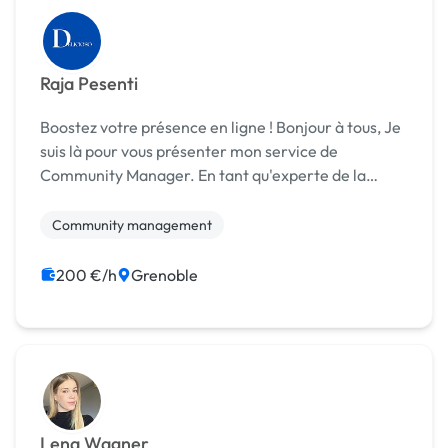
Raja Pesenti
Boostez votre présence en ligne ! Bonjour à tous, Je
suis là pour vous présenter mon service de
Community Manager. En tant qu'experte de la
gestion communautaire, je peux vous aider à
développer et à optimiser votre présence en ligne.
Community management
Un...
200 €/h
Grenoble
Lena Wagner