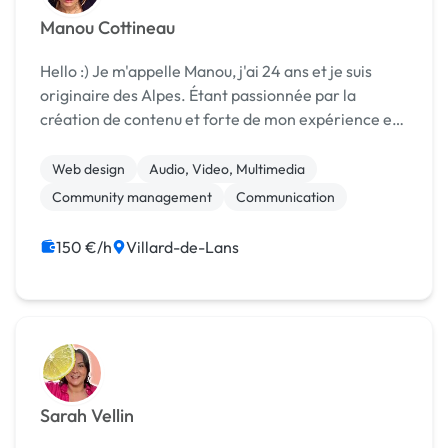
Manou Cottineau
Hello :) Je m'appelle Manou, j'ai 24 ans et je suis
originaire des Alpes. Étant passionnée par la
création de contenu et forte de mon expérience en
tant que travailleuse indépendante dans le milieu du
ski, j'ai choisi de me lancer en freelance...
Web design
Audio, Video, Multimedia
Community management
Communication
150 €/h
Villard-de-Lans
Sarah Vellin