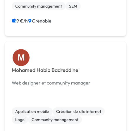
pour les réseaux sociaux. Certes je n'ai qu'un bac+2,
Community management
SEM
mais j...
9 €/h
Grenoble
M
Mohamed Habib Badreddine
Web designer et community manager
Application mobile
Création de site internet
Logo
Community management