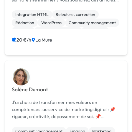
de qualité pour l'enrichir ? La rédaction de contenus
de qualité SEO est la soluti...
Integration HTML
Relecture, correction
Rédaction
WordPress
Community management
Emailing
Référencement, liens
SEO / GEO
20 €/h
La Mure
Solène Dumont
J'ai choisi de transformer mes valeurs en
compétences, au service du marketing digital : 📌​
rigueur, créativité, dépassement de soi. 📌​
Aujourd'hui, en tant que Social Media Manager,
community Manager et consultante en marketing
Community management
Emailing
Marketing