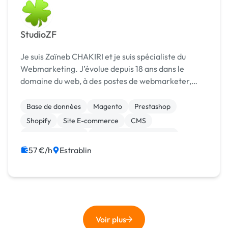
StudioZF
Je suis Zaïneb CHAKIRI et je suis spécialiste du
Webmarketing. J’évolue depuis 18 ans dans le
domaine du web, à des postes de webmarketer,
rédactrice web, community manager, social media
manager, consultante en e-RP (relations blogueurs)
Base de données
Magento
Prestashop
et che...
Shopify
Site E-commerce
CMS
CSS, HTML, XML
Création de site internet
Experience utilisateur
Gestion site web
57 €/h
Estrablin
Voir plus