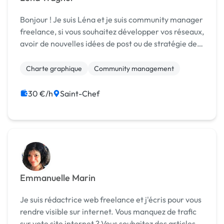
Bonjour ! Je suis Léna et je suis community manager
freelance, si vous souhaitez développer vos réseaux,
avoir de nouvelles idées de post ou de stratégie de
réseaux contactez moi afin que nous puissions
construire votre projet ensemble !
Charte graphique
Community management
30 €/h
Saint-Chef
Emmanuelle Marin
Je suis rédactrice web freelance et j'écris pour vous
rendre visible sur internet. Vous manquez de trafic
sur vote site internet ? Vous souhaitez des articles