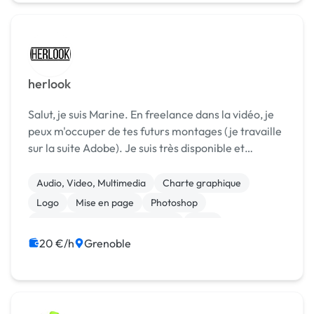
herlook
Salut, je suis Marine. En freelance dans la vidéo, je
peux m'occuper de tes futurs montages (je travaille
sur la suite Adobe). Je suis très disponible et
travaille rapidement. Je suis également qualifié
dans la communication, car je suis Community...
Audio, Video, Multimedia
Charte graphique
Logo
Mise en page
Photoshop
Print (flyer, plaquette, affiche...)
CRM
Communication
20 €/h
Grenoble