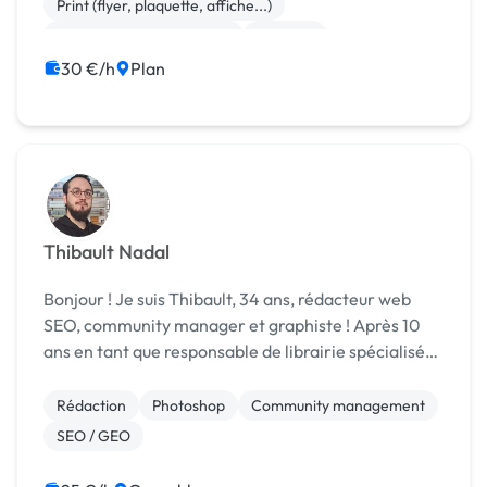
Print (flyer, plaquette, affiche...)
Community management
Emailing
Communication
30 €/h
Plan
Thibault Nadal
Bonjour ! Je suis Thibault, 34 ans, rédacteur web
SEO, community manager et graphiste ! Après 10
ans en tant que responsable de librairie spécialisée,
j'ai voulu devenir indépendant. Mon but est de vous
aider à gagner du temps en mettant ma pl...
Rédaction
Photoshop
Community management
SEO / GEO