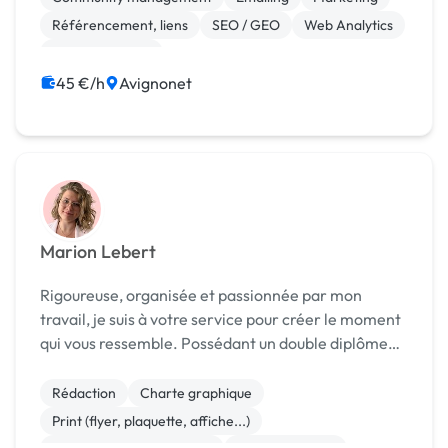
digital, j'acc...
Référencement, liens
SEO / GEO
Web Analytics
Communication
45 €/h
Avignonet
Marion Lebert
Rigoureuse, organisée et passionnée par mon
travail, je suis à votre service pour créer le moment
qui vous ressemble. Possédant un double diplôme
Master de Communication Événementielle &
Manager des Stratégies Communication Marketing,
Rédaction
Charte graphique
je suis en ...
Print (flyer, plaquette, affiche...)