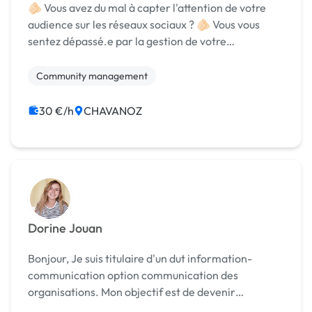
🫵🏻 Vous avez du mal à capter l'attention de votre
audience sur les réseaux sociaux ? 🫵🏻 Vous vous
sentez dépassé.e par la gestion de votre
communication en ligne et vous savez que vous
pourriez mieux valoriser votre marque, mais vous
Community management
manquez de ...
30 €/h
CHAVANOZ
Dorine Jouan
Bonjour, Je suis titulaire d'un dut information-
communication option communication des
organisations. Mon objectif est de devenir
Community manager. J'aime réaliser des visuels