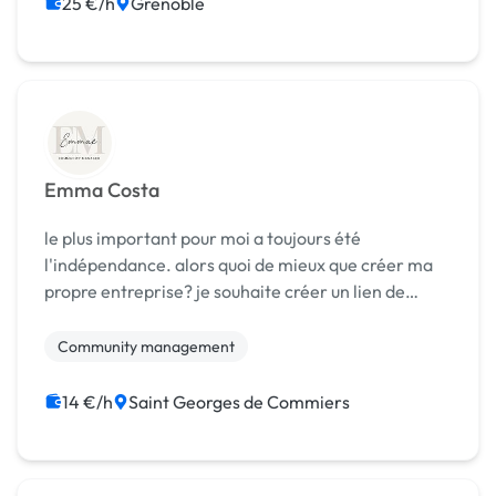
25 €/h
Grenoble
Emma Costa
le plus important pour moi a toujours été
l'indépendance. alors quoi de mieux que créer ma
propre entreprise? je souhaite créer un lien de
confiance et de communication "familiale" avec
mes clients ce qui m'as inspiré le nom. pourquoi
Community management
emmaë ? ...
14 €/h
Saint Georges de Commiers