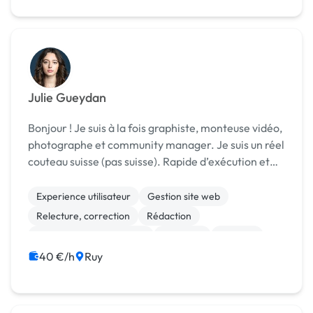
Julie Gueydan
Bonjour ! Je suis à la fois graphiste, monteuse vidéo,
photographe et community manager. Je suis un réel
couteau suisse (pas suisse). Rapide d’exécution et
perfectionniste je saurais répondre à vos besoins /
demandes.
Experience utilisateur
Gestion site web
Relecture, correction
Rédaction
Audio, Video, Multimedia
Bannière
Boutons
Charte graphique
Logo
Mise en page
40 €/h
Ruy