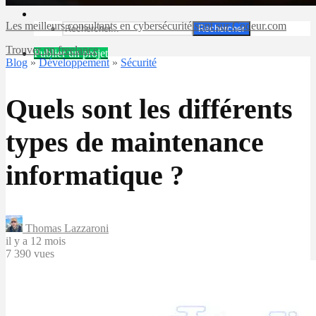
Les meilleurs consultants en cybersécurité sont sur Codeur.com
Rechercher
Trouver un freelance
Publier un projet
Blog
»
Développement
»
Sécurité
Quels sont les différents
types de maintenance
informatique ?
Thomas Lazzaroni
il y a 12 mois
7 390 vues