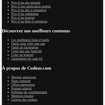
Prix d’un site internet
Prix d’une application mobile
Prix d’un site e-commerce
Prix d’un webdesign
Prix d’un logiciel
Prix d’un blog d’entreprise
Découvrez nos meilleurs contenus
Les meilleures listes d’outils
Outils pour créer une app
Outils de facturation
Créer une app Android
Créer un logiciel
Générateurs de code IA
À propos de Codeur.com
Devenir annonceur
Nous contacter
Offres partenaires
Portage salarial
Politique de confidentialité
Mentions légales
Gestion des cookies