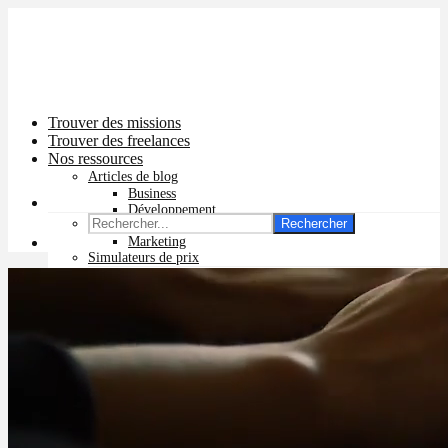
Trouver des missions
Trouver des freelances
Nos ressources
Articles de blog
Business
Développement
Rechercher
Graphisme
Marketing
Simulateurs de prix
Prix app mobile
Prix site vitrine
Prix site e-commerce
Prix logo
Prix pub Instagram
Prix logiciel
Prix chatbot
Prix site WordPress
Prix charte graphique
Prix site Wix
Facturation en ligne