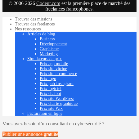
© 2006-2026
Codeur.com
est la première place de marché des
freelances francophones.
Trouver des missions
Trouver des freelances
Nos ressources
Articles de blog
Business
Développement
Graphisme
Marketing
Simulateurs de prix
Prix app mobile
Prix site vitrine
Prix site e-commerce
Prix logo
Prix pub Instagram
Prix logiciel
Prix chatbot
Prix site WordPress
Prix charte graphique
Prix site Wix
Facturation en ligne
Vous avez besoin d’un consultant en cybersécurité ?
Publier une annonce
gratuite