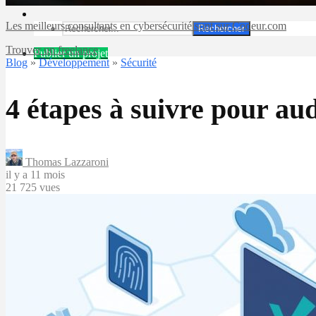
Les meilleurs consultants en cybersécurité sont sur Codeur.com
Rechercher
Trouver un freelance
Publier un projet
Blog
»
Développement
»
Sécurité
4 étapes à suivre pour au
Thomas Lazzaroni
il y a 11 mois
21 725 vues