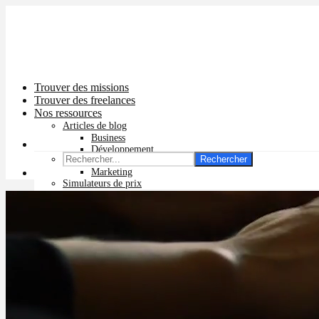
Trouver des missions
Trouver des freelances
Nos ressources
Articles de blog
Business
Développement
Rechercher
Graphisme
Marketing
Simulateurs de prix
Prix app mobile
Prix site vitrine
Prix site e-commerce
Prix logo
Prix pub Instagram
Prix logiciel
Prix chatbot
Prix site WordPress
Prix charte graphique
Prix site Wix
Facturation en ligne