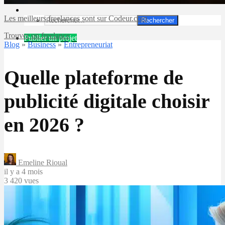
Les meilleurs freelances sont sur Codeur.com
Rechercher
Trouver un freelance
Publier un projet
Blog
»
Business
»
Entrepreneuriat
Quelle plateforme de
publicité digitale choisir
en 2026 ?
Emeline Rioual
il y a 4 mois
3 420 vues