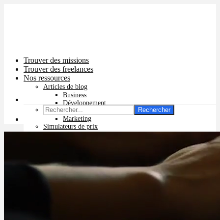
Trouver des missions
Trouver des freelances
Nos ressources
Articles de blog
Business
Développement
Rechercher
Graphisme
Marketing
Simulateurs de prix
Prix app mobile
Prix site vitrine
Prix site e-commerce
Prix logo
Prix pub Instagram
Prix logiciel
Prix chatbot
Prix site WordPress
Prix charte graphique
Prix site Wix
Facturation en ligne