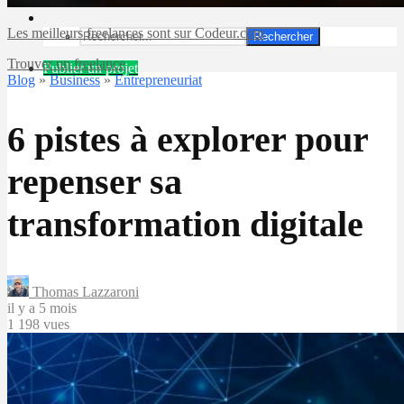
Les meilleurs freelances sont sur Codeur.com
Rechercher
Trouver un freelance
Publier un projet
Blog
»
Business
»
Entrepreneuriat
6 pistes à explorer pour
repenser sa
transformation digitale
Thomas Lazzaroni
il y a 5 mois
1 198 vues