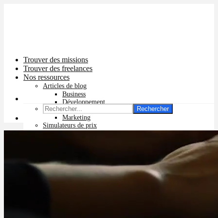
Trouver des missions
Trouver des freelances
Nos ressources
Articles de blog
Business
Développement
Rechercher
Graphisme
Marketing
Simulateurs de prix
Prix app mobile
Prix site vitrine
Prix site e-commerce
Prix logo
Prix pub Instagram
Prix logiciel
Prix chatbot
Prix site WordPress
Prix charte graphique
Prix site Wix
Facturation en ligne