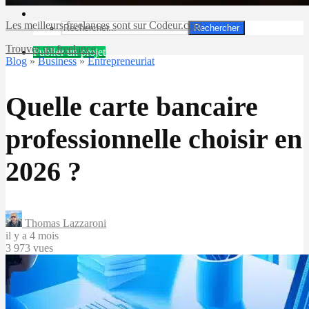
Les meilleurs freelances sont sur Codeur.com
Rechercher
Trouver un freelance
Publier un projet
Blog
»
Business
»
Entrepreneuriat
Quelle carte bancaire
professionnelle choisir en
2026 ?
Thomas Lazzaroni
il y a 4 mois
3 973 vues