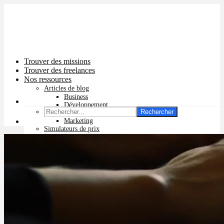
Trouver des missions
Trouver des freelances
Nos ressources
Articles de blog
Business
Développement
Rechercher
Graphisme
Marketing
Simulateurs de prix
Prix app mobile
Prix site vitrine
Prix site e-commerce
Prix logo
Prix pub Instagram
Prix logiciel
Prix chatbot
Prix site WordPress
Prix charte graphique
Prix site Wix
Facturation en ligne