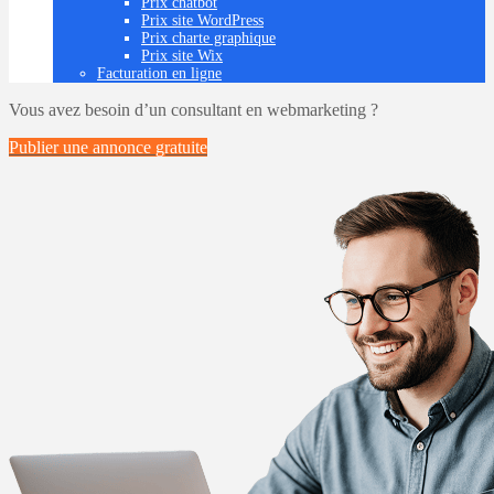
Prix chatbot
Prix site WordPress
Prix charte graphique
Prix site Wix
Facturation en ligne
Vous avez besoin d’un consultant en webmarketing ?
Publier une annonce
gratuite