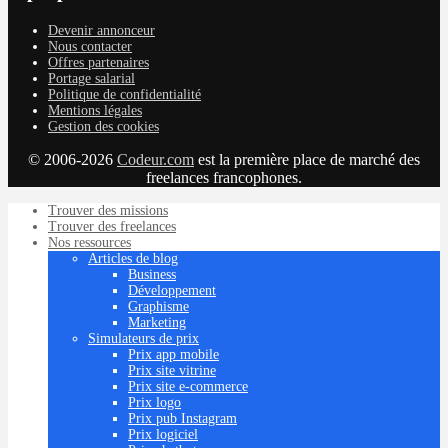
Devenir annonceur
Nous contacter
Offres partenaires
Portage salarial
Politique de confidentialité
Mentions légales
Gestion des cookies
© 2006-2026
Codeur.com
est la première place de marché des
freelances francophones.
Trouver des missions
Trouver des freelances
Nos ressources
Articles de blog
Business
Développement
Graphisme
Marketing
Simulateurs de prix
Prix app mobile
Prix site vitrine
Prix site e-commerce
Prix logo
Prix pub Instagram
Prix logiciel