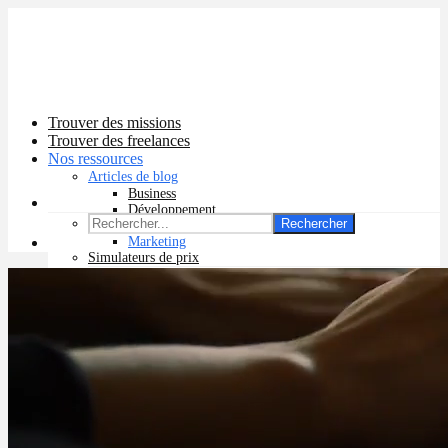
Trouver des missions
Trouver des freelances
Nos ressources
Articles de blog
Business
Développement
Rechercher
Graphisme
Marketing
Simulateurs de prix
Prix app mobile
Prix site vitrine
Prix site e-commerce
Prix logo
Prix pub Instagram
Prix logiciel
Prix chatbot
Prix site WordPress
Prix charte graphique
Prix site Wix
Facturation en ligne