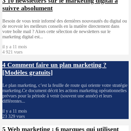
3
10 newsletters sur le marketing digital à
suivre absolument
Besoin de vous tenir informé des dernières nouveautés du digital ou
de recevoir les meilleurs conseils en la matière directement dans
votre boîte mail ? Alors cette sélection de newsletters sur le
marketing digital est...
il y a 11 mois
4 921 vues
4
Comment faire un plan marketing ?
[Modèles gratuits]
Le plan marketing, c’est la feuille de route qui oriente votre stratégie
marketing.Ce document décrit les actions marketing opérationnelles
prévues pour la période à venir (souvent une année) et leurs
différentes...
il y a 11 mois
23 329 vues
5
Web marketing : 6 marques qui utilisent