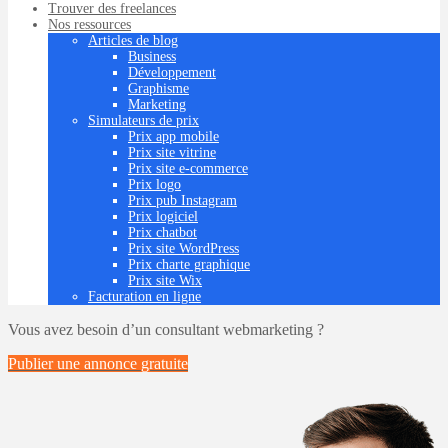
Trouver des freelances
Nos ressources
Articles de blog
Business
Développement
Graphisme
Marketing
Simulateurs de prix
Prix app mobile
Prix site vitrine
Prix site e-commerce
Prix logo
Prix pub Instagram
Prix logiciel
Prix chatbot
Prix site WordPress
Prix charte graphique
Prix site Wix
Facturation en ligne
Vous avez besoin d’un consultant webmarketing ?
Publier une annonce
gratuite