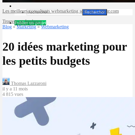
Les meilleurs consultants webmarketing sont sur Codeur.com
Rechercher
Trouver un freelance
Publier un projet
Blog
»
Marketing
»
Webmarketing
20 idées marketing pour
les petits budgets
Thomas Lazzaroni
il y a 11 mois
4 815 vues