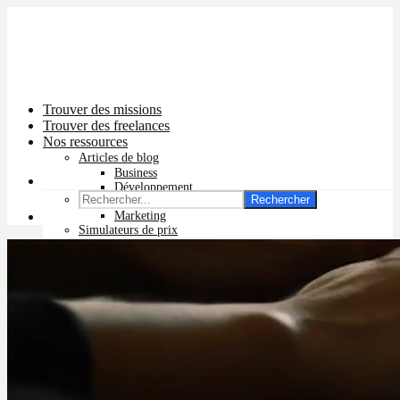
Trouver des missions
Trouver des freelances
Nos ressources
Articles de blog
Business
Développement
Rechercher
Graphisme
Marketing
Simulateurs de prix
Prix app mobile
Prix site vitrine
Prix site e-commerce
Prix logo
Prix pub Instagram
Prix logiciel
Prix chatbot
Prix site WordPress
Prix charte graphique
Prix site Wix
Facturation en ligne