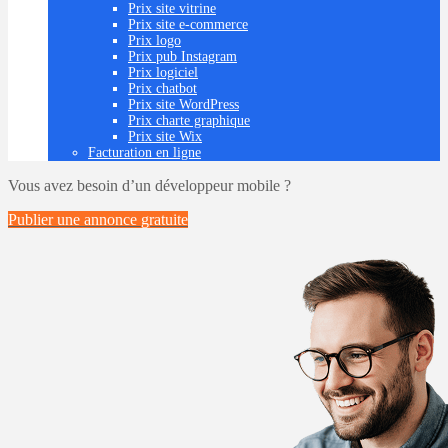
Prix site vitrine
Prix site e-commerce
Prix logo
Prix pub Instagram
Prix logiciel
Prix chatbot
Prix site WordPress
Prix charte graphique
Prix site Wix
Facturation en ligne
Vous avez besoin d’un développeur mobile ?
Publier une annonce
gratuite