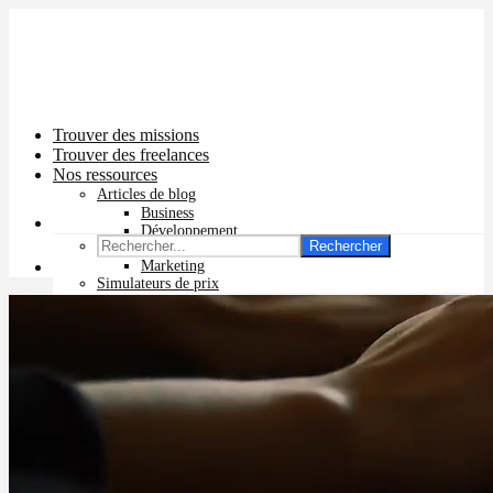
Trouver des missions
Trouver des freelances
Nos ressources
Articles de blog
Business
Développement
Rechercher
Graphisme
Marketing
Simulateurs de prix
Prix app mobile
Prix site vitrine
Prix site e-commerce
Prix logo
Prix pub Instagram
Prix logiciel
Prix chatbot
Prix site WordPress
Prix charte graphique
Prix site Wix
Facturation en ligne