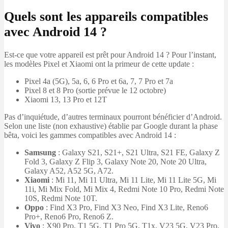
Quels sont les appareils compatibles
avec Android 14 ?
Est-ce que votre appareil est prêt pour Android 14 ? Pour l’instant,
les modèles Pixel et Xiaomi ont la primeur de cette update :
Pixel 4a (5G), 5a, 6, 6 Pro et 6a, 7, 7 Pro et 7a
Pixel 8 et 8 Pro (sortie prévue le 12 octobre)
Xiaomi 13, 13 Pro et 12T
Pas d’inquiétude, d’autres terminaux pourront bénéficier d’Android.
Selon une liste (non exhaustive) établie par Google durant la phase
bêta, voici les gammes compatibles avec Android 14 :
Samsung
: Galaxy S21, S21+, S21 Ultra, S21 FE, Galaxy Z
Fold 3, Galaxy Z Flip 3, Galaxy Note 20, Note 20 Ultra,
Galaxy A52, A52 5G, A72.
Xiaomi
: Mi 11, Mi 11 Ultra, Mi 11 Lite, Mi 11 Lite 5G, Mi
11i, Mi Mix Fold, Mi Mix 4, Redmi Note 10 Pro, Redmi Note
10S, Redmi Note 10T.
Oppo
: Find X3 Pro, Find X3 Neo, Find X3 Lite, Reno6
Pro+, Reno6 Pro, Reno6 Z.
Vivo
: X90 Pro, T1 5G, T1 Pro 5G, T1x, V23 5G, V23 Pro,