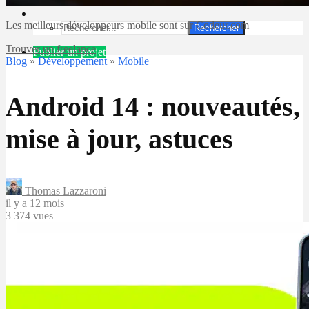
Les meilleurs développeurs mobile sont sur Codeur.com
Rechercher
Trouver un freelance
Publier un projet
Blog
»
Développement
»
Mobile
Android 14 : nouveautés,
mise à jour, astuces
Thomas Lazzaroni
il y a 12 mois
3 374 vues