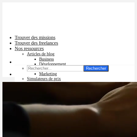
Trouver des missions
Trouver des freelances
Nos ressources
Articles de blog
Business
Développement
Rechercher
Graphisme
Marketing
Simulateurs de prix
Prix app mobile
Prix site vitrine
Prix site e-commerce
Prix logo
Prix pub Instagram
Prix logiciel
Prix chatbot
Prix site WordPress
Prix charte graphique
Prix site Wix
Facturation en ligne