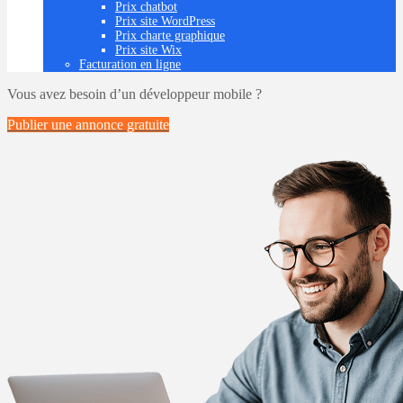
Prix chatbot
Prix site WordPress
Prix charte graphique
Prix site Wix
Facturation en ligne
Vous avez besoin d’un développeur mobile ?
Publier une annonce
gratuite