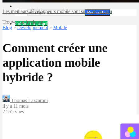
Les meilleurs développeurs mobile sont sur Codeur.com
Rechercher
Trouver un freelance
Publier un projet
Blog
»
Développement
»
Mobile
Comment créer une
application mobile
hybride ?
Thomas Lazzaroni
il y a 11 mois
2 555 vues