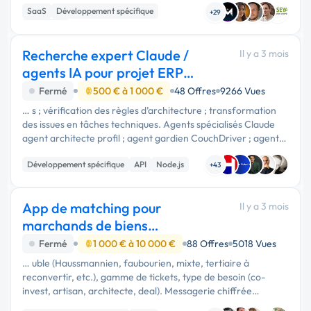
SaaS
Développement spécifique
dropshipping. OBJECTIF : …
+29
Full-stack
Recherche expert Claude /
Il y a 3 mois
agents IA pour projet ERP
KeyManage
Fermé
500 € à 1 000 €
48 Offres
9266 Vues
… s ; vérification des règles d’architecture ; transformation
des issues en tâches techniques. Agents spécialisés Claude
agent architecte profil ; agent gardien CouchDriver ; agent
UI React ; agent QA / tests ; agent documentation ; agent …
Développement spécifique
API
Node.js
+43
App de matching pour
Il y a 3 mois
marchands de biens
(rénovation d'immeubles)
Fermé
1 000 € à 10 000 €
88 Offres
5018 Vues
… uble (Haussmannien, faubourien, mixte, tertiaire à
reconvertir, etc.), gamme de tickets, type de besoin (co-
invest, artisan, architecte, deal). Messagerie chiffrée
intégrée + partage de documents (DPE, plans, business plan)