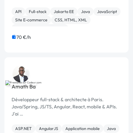
API
Full-stack
Jakarta EE
Java
JavaScript
Site E-commerce
CSS, HTML, XML
Développement spécifique
70 €/h
Amath Ba
Développeur full‑stack & architecte à Paris.
Java/Spring, JS/TS, Angular, React, mobile & APIs.
J'ai …
ASP.NET
AngularJS
Application mobile
Java