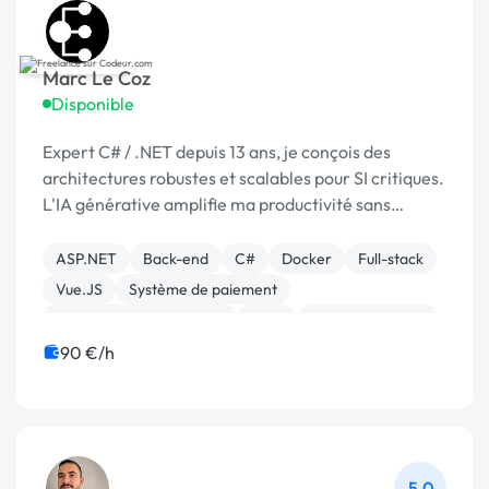
Marc Le Coz
Disponible
Expert C# / .NET depuis 13 ans, je conçois des
architectures robustes et scalables pour SI critiques.
L'IA générative amplifie ma productivité sans
compromis sur la qualité. Créateur de RowsQuerier.
ASP.NET
Back-end
C#
Docker
Full-stack
Vue.JS
Système de paiement
Création de site internet
AWS
Cloud computing
90 €/h
5,0