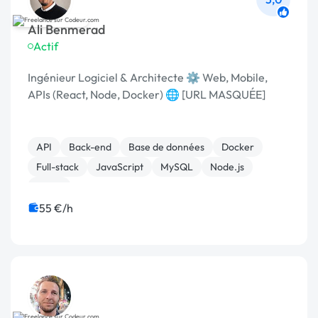
Ali Benmerad
Actif
Ingénieur Logiciel & Architecte ⚙️ Web, Mobile,
APIs (React, Node, Docker) 🌐 [URL MASQUÉE]
API
Back-end
Base de données
Docker
Full-stack
JavaScript
MySQL
Node.js
React
55 €/h