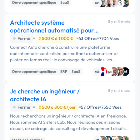
Développement spécifique
SaaS
avec watermark. …
+83
Full-stack
Architecte système
Il y a 3 mois
opérationnel automatisé pour
logistique auto
Fermé
500 € à 1 000 €
63 Offres
7704 Vues
Connect Auto cherche à construire une plateforme
opérationnelle centralisée permettant d’automatiser et
piloter en temps réel : le convoyage de véhicules, les
prestations de préparation/nettoyage, le dispatch des
Développement spécifique
ERP
SaaS
prestataires, le suivi terrain, l...
+58
Je cherche un ingénieur /
Il y a 3 mois
architecte IA
Fermé
500 à 800 €/jour
57 Offres
7550 Vues
Nous recherchons un ingénieur / architecte IA en freelance.
Nous sommes AI Sisters Lab. Nous réalisons des missions
d'audit, de cadrage, de consulting et développement d'outils
IA personnalisés. Architecte IA Senior + Full-Stack en régie …
Machine Learning