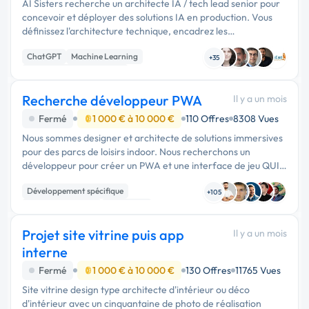
AI Sisters recherche un architecte IA / tech lead senior pour
concevoir et déployer des solutions IA en production. Vous
définissez l'architecture technique, encadrez les
développements et garantissez la qualité des livrables.
ChatGPT
Machine Learning
Maîtrise des …
+35
Développement spécifique
Recherche développeur PWA
Il y a un mois
Fermé
1 000 € à 10 000 €
110 Offres
8308 Vues
Nous sommes designer et architecte de solutions immersives
pour des parcs de loisirs indoor. Nous recherchons un
développeur pour créer un PWA et une interface de jeu QUIZ
et Blind Test pour un groupe de …
Développement spécifique
+105
Application mobile
JavaScript
Projet site vitrine puis app
Il y a un mois
interne
Fermé
1 000 € à 10 000 €
130 Offres
11765 Vues
Site vitrine design type architecte d'intérieur ou déco
d'intérieur avec un cinquantaine de photo de réalisation