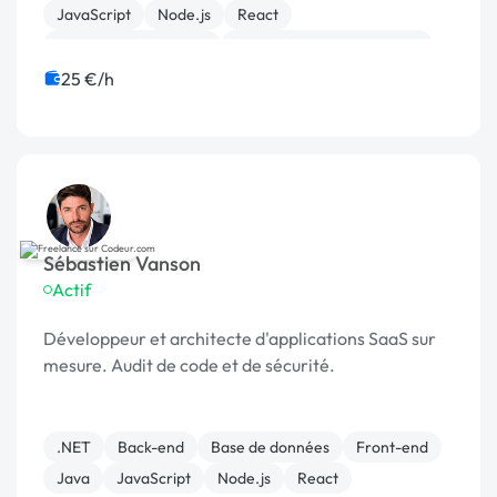
JavaScript
Node.js
React
Système de paiement
Développement spécifique
Web design
25 €/h
Sébastien Vanson
Actif
Développeur et architecte d'applications SaaS sur
mesure. Audit de code et de sécurité.
.NET
Back-end
Base de données
Front-end
Java
JavaScript
Node.js
React