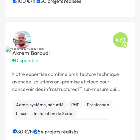
100 €/h
50 projets réalisés
4,69
Akrem Baroudi
Disponible
Notre expertise combine architecture technique
avancée, solutions on-premise et cloud pour
concevoir des infrastructures IT sur-mesure qui
répondent à vos enjeux métier. Nous accompagnons
les entrepri
Admin système, sécurité
PHP
Prestashop
Linux
Installation de Script
Infrastructure et réseaux
Site E-commerce
Joomla
Emailing
Administration
80 €/h
54 projets réalisés