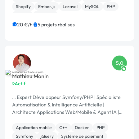
Shopify
Ember.js
Laravel
MySQL
PHP
Vue.JS
Magento
20 €/h
5 projets réalisés
5,0
Mathieu Monin
Actif
… Expert Développeur Symfony/PHP | Spécialiste
Automatisation & Intelligence Artificielle |
Architecte Applications Web/Mobile & Agent IA |
15+ ans
Application mobile
C++
Docker
PHP
Symfony
jQuery
Système de paiement