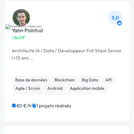
5,0
Yann Pointud
Actif
Architecte IA / Data / Développeur Full Stack Senior
(+15 ans …
Base de données
Blockchain
Big Data
API
Agile / Scrum
Android
Application mobile
Back-end
Cryptomonnaie
Docker
80 €/h
1 projets réalisés