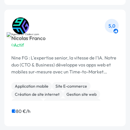
5,0
Nicolas Franco
Actif
Nine FG : L'expertise senior, la vitesse de l'IA. Notre
duo (CTO & Business) développe vos apps web et
mobiles sur-mesure avec un Time-to-Market
record.
Application mobile
Site E-commerce
Création de site internet
Gestion site web
Landing page
Migration ou refonte de site
Site clé en main
Web design
Big Data
80 €/h
Charte graphique