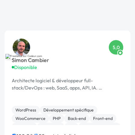
5,0
Simon Cambier
Disponible
Architecte logiciel & développeur full-
stack/DevOps : web, SaaS, apps, API, IA. …
WordPress
Développement spécifique
WooCommerce
PHP
Back-end
Front-end
Full-stack
JavaScript
API
Application mobile