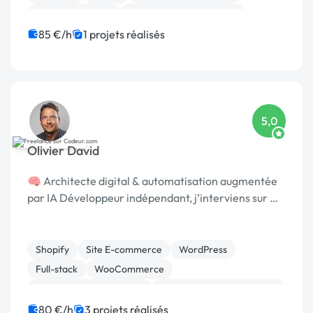
CSS, HTML, XML
Création de site internet
Développement spécifique
85 €/h
1 projets réalisés
5,0
Olivier David
🧠 Architecte digital & automatisation augmentée
par IA Développeur indépendant, j’interviens sur …
Shopify
Site E-commerce
WordPress
Full-stack
WooCommerce
Création de site internet
Développement spécifique
Migration ou refonte de site
80 €/h
3 projets réalisés