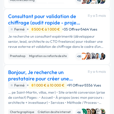
+52
Développement spécifique
Full-stack
Consultant pour validation de
Il y a 5 mois
chiffrage (audit rapide - projet
web 200
Fermé
500 € à 1 000 €
35 Offres
5464 Vues
Je recherche un consultant expérimenté (développeur
senior, lead, architecte ou CTO freelance) pour réaliser une
revue externe et validation de chiffrage dans le cadre d’un
dossier comptable. Contexte - Projet : plateforme web
Prestashop
Migration ou refonte de site
spécifique …
+30
Gestion de projet
Bonjour, Je recherche un
Il y a 4 mois
prestataire pour créer une
identité complète
Fermé
1 000 € à 10 000 €
91 Offres
5556 Vues
… pe Saint-Martin, villas, mer) • Site orienté conversion (prise
de contact) Pages : • Accueil • À propos (avec mon parcours :
architecte + investisseur) • Services • Méthode / Process •
Contact 🔹 3. Marketing & communication Je souhaite …
Charte graphique
Création de site internet
+86