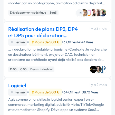
shooter par un photographe, animation 3d d'intro déjà faite,
mais elle sera en background puis accéder à l'app la …
Développement spécifique
SaaS
+125
Création de site internet
Réalisation de plans DP3, DP4
Il y a 2 mois
et DP5 pour déclaration
préalable
Fermé
Moins de 500 €
3 Offres
4147 Vues
… r déclaration préalable (urbanisme) Contexte Je recherche
un dessinateur bâtiment, projeteur DAO, technicien en
urbanisme ou architecte ayant déjà réalisé des dossiers de
déclaration préalable en France. J'ai déposé une déclaration
DAO
CAO
Dessin industriel
…
Logiciel
Il y a 2 mois
Fermé
Moins de 500 €
34 Offres
10870 Vues
Agis comme un architecte logiciel senior, expert en e-
commerce, marketing digital, publicité Meta/TikTok/Google
et automatisation Shopify. Développe un système SaaS
complet et prêt à l'emploi destiné aux marques de