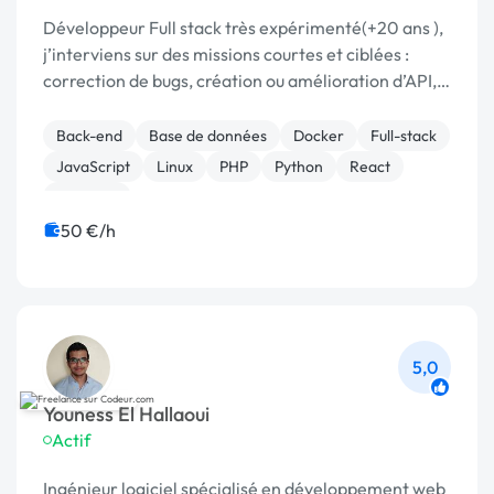
Développeur Full stack très expérimenté(+20 ans ),
j’interviens sur des missions courtes et ciblées :
correction de bugs, création ou amélioration d’API,
optimisation, intégration OAuth/JWT, Docker...
Back-end
Base de données
Docker
Full-stack
JavaScript
Linux
PHP
Python
React
Symfony
50 €/h
5,0
Youness El Hallaoui
Actif
Ingénieur logiciel spécialisé en développement web