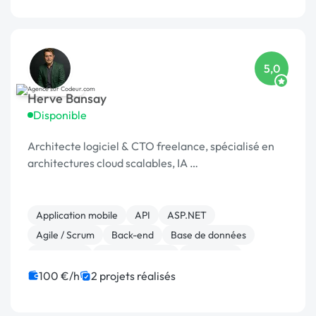
5,0
Herve Bansay
Disponible
Architecte logiciel & CTO freelance, spécialisé en
architectures cloud scalables, IA …
Application mobile
API
ASP.NET
Agile / Scrum
Back-end
Base de données
Blockchain
Cryptomonnaie
Front-end
Full-stack
100 €/h
2 projets réalisés