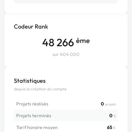
Codeur Rank
48 266
ème
sur 404 000
Statistiques
depuis la création du compte
Projets réalisés
0
projets
Projets terminés
0
%
Tarif horaire moyen
65
€