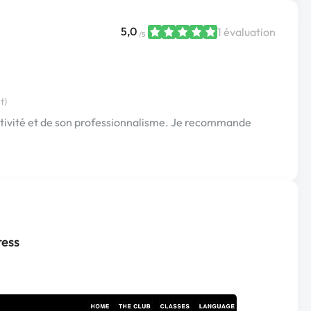
5,0
1 évaluation
/5
t)
éactivité et de son professionnalisme. Je recommande
ess