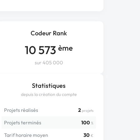
Codeur Rank
10 573
ème
sur 405 000
Statistiques
depuis la création du compte
Projets réalisés
2
projets
Projets terminés
100
%
Tarif horaire moyen
30
€