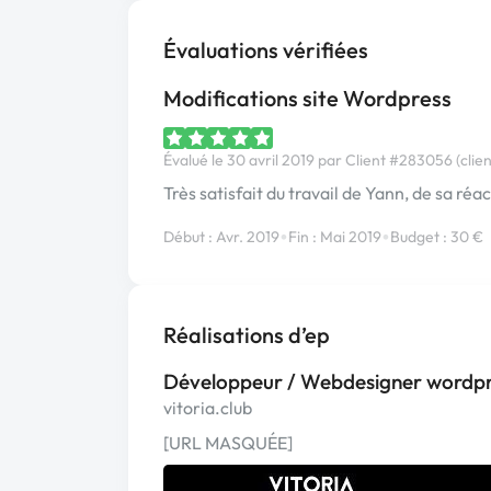
Évaluations vérifiées
Modifications site Wordpress
Évalué le 30 avril 2019 par Client #283056 (clien
Très satisfait du travail de Yann, de sa r
•
•
Début : Avr. 2019
Fin : Mai 2019
Budget : 30 €
Réalisations d’ep
Développeur / Webdesigner wordpr
vitoria.club
[URL MASQUÉE]