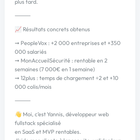
plus tard.
⸻
📈 Résultats concrets obtenus
➞ PeopleVox : +2 000 entreprises et +350
000 salariés
➞ MonAccueilSécurité : rentable en 2
semaines (7 000€ en 1 semaine)
➞ 12plus : temps de chargement ÷2 et +10
000 colis/mois
⸻
👋 Moi, c’est Yannis, développeur web
fullstack spécialisé
en SaaS et MVP rentables.