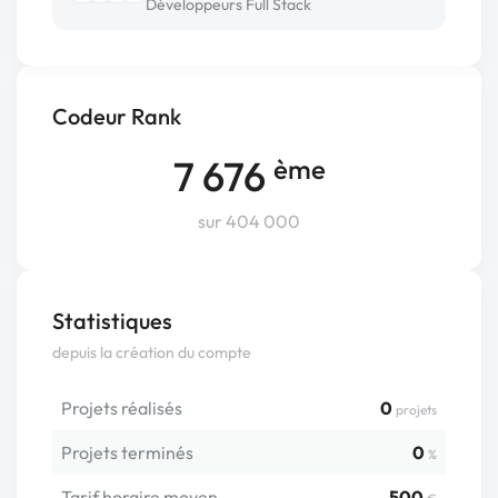
Développeurs Full Stack
Codeur Rank
7 676
ème
sur 404 000
Statistiques
depuis la création du compte
Projets réalisés
0
projets
Projets terminés
0
%
Tarif horaire moyen
500