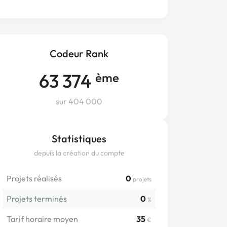
Codeur Rank
63 374
ème
sur 404 000
Statistiques
depuis la création du compte
Projets réalisés
0
projets
Projets terminés
0
%
Tarif horaire moyen
35
€