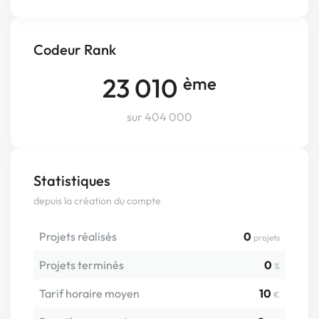
Codeur Rank
23 010
ème
sur 404 000
Statistiques
depuis la création du compte
Projets réalisés
0
projets
Projets terminés
0
%
Tarif horaire moyen
10
€