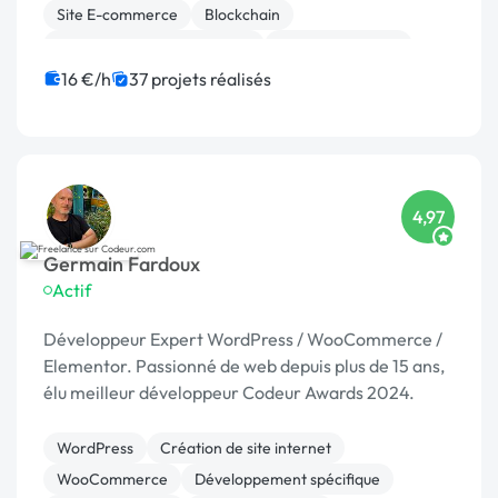
Site E-commerce
Blockchain
Migration ou refonte de site
Gestion de projet
IoT
Dropshipping
Ubercart
16 €/h
37 projets réalisés
Admin système, sécurité
4,97
Germain Fardoux
Actif
Développeur Expert WordPress / WooCommerce /
Elementor. Passionné de web depuis plus de 15 ans,
élu meilleur développeur Codeur Awards 2024.
WordPress
Création de site internet
WooCommerce
Développement spécifique