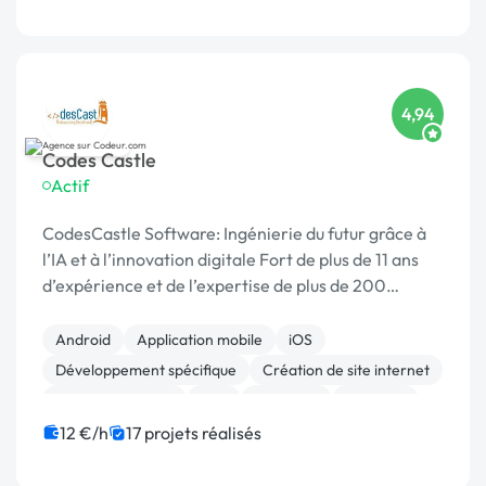
4,94
Codes Castle
Actif
CodesCastle Software: Ingénierie du futur grâce à
l’IA et à l’innovation digitale Fort de plus de 11 ans
d’expérience et de l’expertise de plus de 200
professionnels, CodesCastle Software est un ac
Android
Application mobile
iOS
Développement spécifique
Création de site internet
Site E-commerce
PHP
Full-stack
Symfony
SaaS
12 €/h
17 projets réalisés