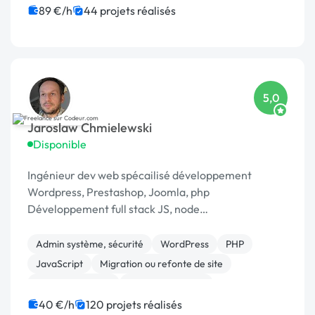
Web Analytics
89 €/h
44 projets réalisés
5,0
Jaroslaw Chmielewski
Disponible
Ingénieur dev web spécailisé développement
Wordpress, Prestashop, Joomla, php
Développement full stack JS, node
Scrapping/extraction données web Développement
chat temp réel : [URL MASQUÉE], webrtc
Admin système, sécurité
WordPress
PHP
JavaScript
Migration ou refonte de site
Base de données
CSS, HTML, XML
Création de site internet
Joomla
40 €/h
120 projets réalisés