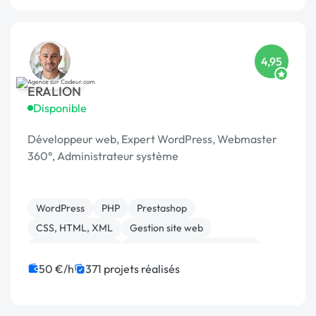
4,95
ERALION
Disponible
Développeur web, Expert WordPress, Webmaster
360°, Administrateur système
WordPress
PHP
Prestashop
CSS, HTML, XML
Gestion site web
Site E-commerce
Migration ou refonte de site
Admin système, sécurité
JavaScript
50 €/h
371 projets réalisés
Développement spécifique