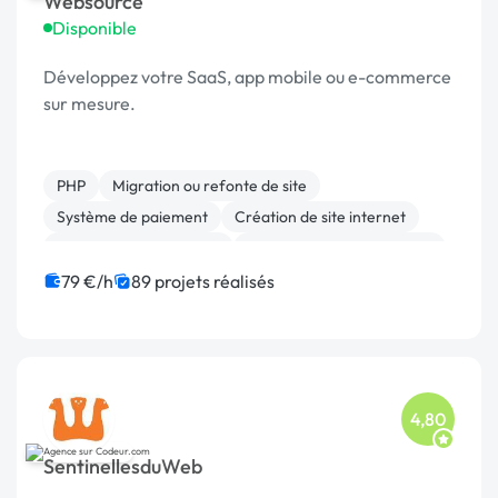
Websource
Disponible
Développez votre SaaS, app mobile ou e-commerce
sur mesure.
PHP
Migration ou refonte de site
Système de paiement
Création de site internet
Modules et composants
Développement spécifique
JavaScript
SEO / GEO
Linux
CMS
79 €/h
89 projets réalisés
4,80
SentinellesduWeb