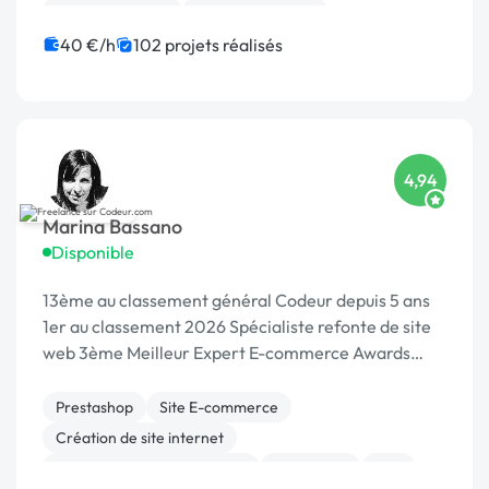
Gestion site web
Site E-commerce
CSS, HTML, XML
Maintenance
40 €/h
102 projets réalisés
Migration ou refonte de site
Charte graphique
4,94
Marina Bassano
Disponible
13ème au classement général Codeur depuis 5 ans
1er au classement 2026 Spécialiste refonte de site
web 3ème Meilleur Expert E-commerce Awards
2024 Dans le Top 10 du Meilleur Prestataire Awards
2024
Prestashop
Site E-commerce
Création de site internet
Migration ou refonte de site
WordPress
PHP