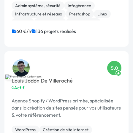
infr
Admin système, sécurité
Infogérance
Infrastructure et réseaux
Prestashop
Linux
Sécurité
Maintenance
Administration
Migration
Migration ou refonte de site
60 €/h
136 projets réalisés
5,0
Louis Jodon De Villeroché
Actif
Agence Shopify / WordPress primée, spécialisée
dans la création de sites pensés pour vos utilisateurs
& votre référencement.
WordPress
Création de site internet