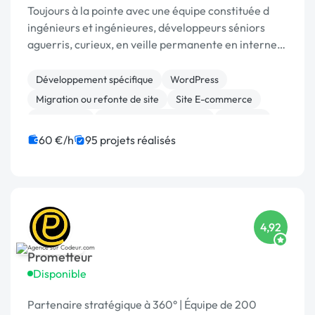
Toujours à la pointe avec une équipe constituée d
ingénieurs et ingénieures, développeurs séniors
aguerris, curieux, en veille permanente en interne
au sein de l'entreprise. Un atelier de développent
breton (français!) , senior depuis 2011. ...
Développement spécifique
WordPress
Migration ou refonte de site
Site E-commerce
Prestashop
Modules et composants
Symfony
WooCommerce
Magento
Laravel
60 €/h
95 projets réalisés
4,92
Prometteur
Disponible
Partenaire stratégique à 360° | Équipe de 200