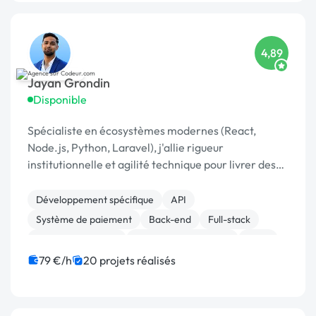
4,89
Jayan Grondin
Disponible
Spécialiste en écosystèmes modernes (React,
Node.js, Python, Laravel), j'allie rigueur
institutionnelle et agilité technique pour livrer des
produits digitaux sécurisés et innovants.
Développement spécifique
API
Système de paiement
Back-end
Full-stack
Application mobile
Experience utilisateur
SaaS
Chatbot
JavaScript
79 €/h
20 projets réalisés