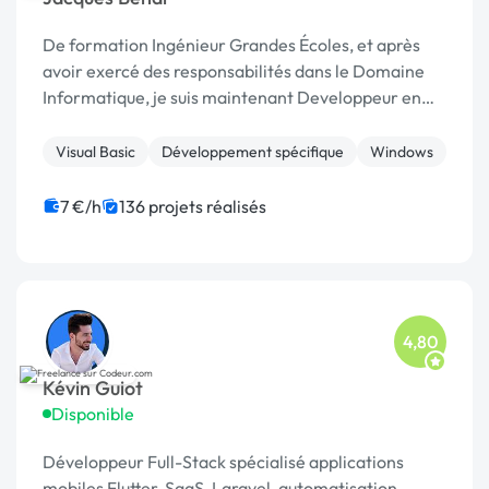
De formation Ingénieur Grandes Écoles, et après
avoir exercé des responsabilités dans le Domaine
Informatique, je suis maintenant Developpeur en
Freelance et prends en charge des missions en
Télétravail. Je travaille exclusivement sur les outils
Visual Basic
Développement spécifique
Windows
...
7 €/h
136 projets réalisés
4,80
Kévin Guiot
Disponible
Développeur Full-Stack spécialisé applications
mobiles Flutter, SaaS, Laravel, automatisation,