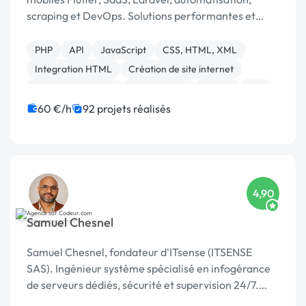
scraping et DevOps. Solutions performantes et
scalables 🚀 Top 5 Codeur Awards 2024
PHP
API
JavaScript
CSS, HTML, XML
Integration HTML
Création de site internet
Application mobile
Ruby on Rails
Paypal
iOS
60 €/h
92 projets réalisés
4,90
Samuel Chesnel
Samuel Chesnel, fondateur d'ITsense (ITSENSE
SAS). Ingénieur système spécialisé en infogérance
de serveurs dédiés, sécurité et supervision 24/7.
Plus de 15 ans à gérer, sécuriser et dépanner des