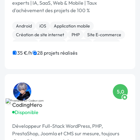
experts | IA, SaaS, Web & Mobile | Taux
d'achèvement des projets de 100 %
Android
iOS
Application mobile
Création de site internet
PHP
Site E-commerce
Full-stack
AngularJS
Back-end
Front-end
35 €/h
28 projets réalisés
5,0
CodingHero
Disponible
Développeur Full-Stack WordPress, PHP,
PrestaShop, Joomla et CMS sur mesure, toujours