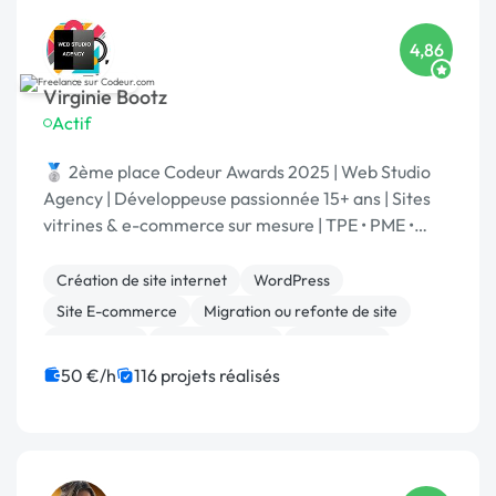
4,86
Virginie Bootz
Actif
🥈 2ème place Codeur Awards 2025 | Web Studio
Agency | Développeuse passionnée 15+ ans | Sites
vitrines & e-commerce sur mesure | TPE • PME •
Grands comptes | Votre projet | Spécialisé IA
Création de site internet
WordPress
Site E-commerce
Migration ou refonte de site
Prestashop
Site clé en main
Web design
WooCommerce
Développement spécifique
50 €/h
116 projets réalisés
Integration HTML