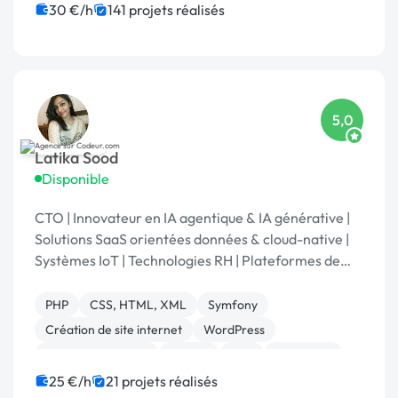
SEO / GEO
CSS, HTML, XML
Rédaction
30 €/h
141 projets réalisés
Charte graphique
5,0
Latika Sood
Disponible
CTO | Innovateur en IA agentique & IA générative |
Solutions SaaS orientées données & cloud-native |
Systèmes IoT | Technologies RH | Plateformes de
reporting ESG | +12 ans d’expérience en leadership
PHP
CSS, HTML, XML
Symfony
Création de site internet
WordPress
Application mobile
Python
C++
Front-end
Gestion de projet
25 €/h
21 projets réalisés