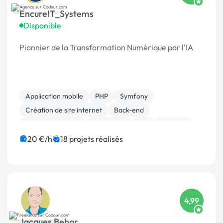
EncureIT_Systems
Disponible
Pionnier de la Transformation Numérique par l'IA
Application mobile
PHP
Symfony
Création de site internet
Back-end
Site E-commerce
WordPress
API
Android
React
20 €/h
18 projets réalisés
4,99
Jacques Behar