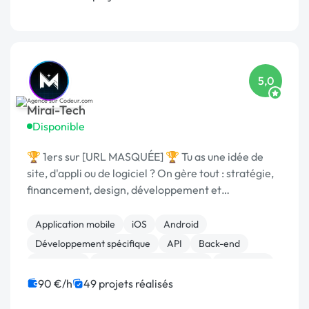
5,0
Mirai-Tech
Disponible
🏆 1ers sur [URL MASQUÉE] 🏆 Tu as une idée de
site, d'appli ou de logiciel ? On gère tout : stratégie,
financement, design, développement et
commercialisation.
Application mobile
iOS
Android
Développement spécifique
API
Back-end
JavaScript
Création de site internet
Front-end
Full-stack
90 €/h
49 projets réalisés