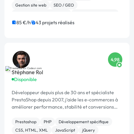
Gestion site web
SEO / GEO
Migration ou refonte de site
Experience utilisateur
Référencement, liens
Site E-commerce
85 €/h
43 projets réalisés
Landing page
Stripe
4,98
Stéphane Rol
Disponible
Développeur depuis plus de 30 ans et spécialiste
PrestaShop depuis 2007, j’aide les e-commerces à
améliorer performance, stabilité et conversions
grâce à des optimisations sur mesure.
Prestashop
PHP
Développement spécifique
CSS, HTML, XML
JavaScript
jQuery