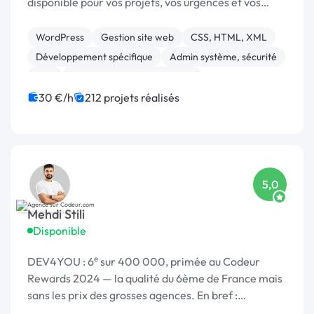
disponible pour vos projets, vos urgences et vos
interventions rapides.
WordPress
Gestion site web
CSS, HTML, XML
Développement spécifique
Admin système, sécurité
PHP
Migration ou refonte de site
Site E-commerce
Prestashop
WooCommerce
30 €/h
212 projets réalisés
5,0
Mehdi Stili
Disponible
DEV4YOU : 6ᵉ sur 400 000, primée au Codeur
Rewards 2024 — la qualité du 6ème de France mais
sans les prix des grosses agences. En bref :
Probablement le meilleur rapport qualité/prix de la