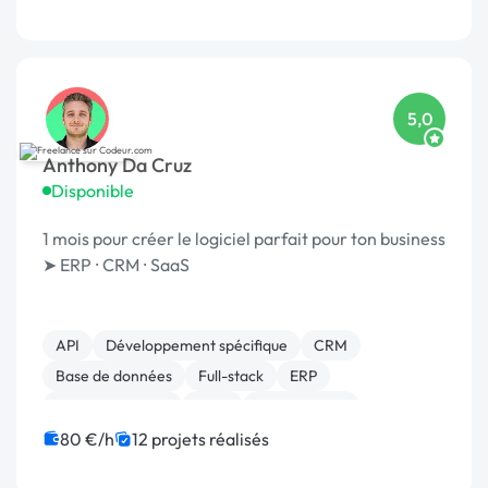
Système de paiement
5,0
Anthony Da Cruz
Disponible
1 mois pour créer le logiciel parfait pour ton business
➤ ERP ⸱ CRM ⸱ SaaS
API
Développement spécifique
CRM
Base de données
Full-stack
ERP
Gestion site web
SaaS
Agile / Scrum
Gestion de projet
80 €/h
12 projets réalisés