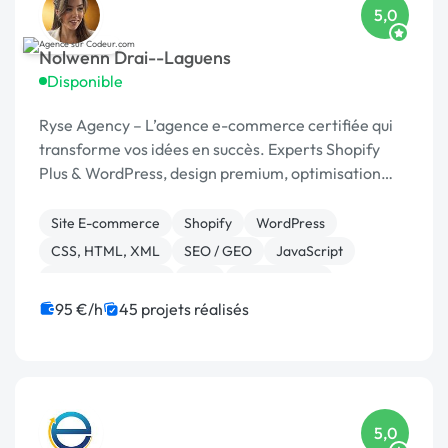
5,0
Nolwenn Drai--Laguens
Disponible
Ryse Agency – L’agence e-commerce certifiée qui
transforme vos idées en succès. Experts Shopify
Plus & WordPress, design premium, optimisation
continue.
Site E-commerce
Shopify
WordPress
CSS, HTML, XML
SEO / GEO
JavaScript
Charte graphique
PHP
Dropshipping
95 €/h
45 projets réalisés
5,0