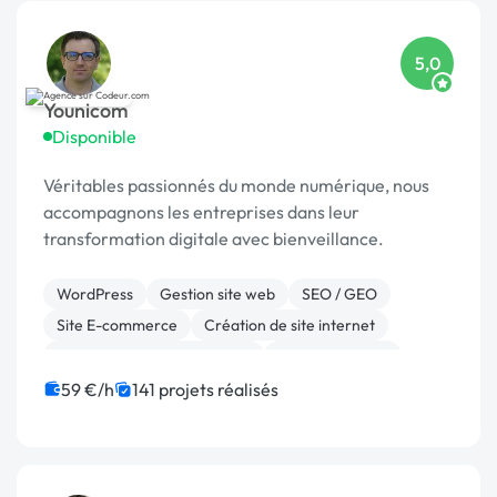
5,0
Younicom
Disponible
Véritables passionnés du monde numérique, nous
accompagnons les entreprises dans leur
transformation digitale avec bienveillance.
WordPress
Gestion site web
SEO / GEO
Site E-commerce
Création de site internet
Migration ou refonte de site
WooCommerce
Référencement, liens
Marketing
59 €/h
141 projets réalisés
Application mobile