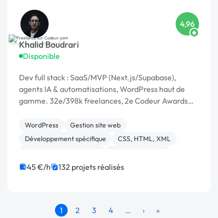
4,96
Khalid Boudrari
Disponible
Dev full stack : SaaS/MVP (Next.js/Supabase),
agents IA & automatisations, WordPress haut de
gamme. 32e/398k freelances, 2e Codeur Awards
2024, 4,96/5 sur 125 avis.
WordPress
Gestion site web
Développement spécifique
CSS, HTML, XML
Création de site internet
Site E-commerce
Admin système, sécurité
JavaScript
SaaS
API
45 €/h
132 projets réalisés
1
2
3
4
…
›
»