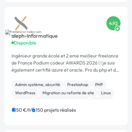
4,92
aleph-informatique
Disponible
Ingénieur grande école et 2 eme meilleur freelance
de France Podium codeur AWARDS 2026 ! ! je suis
également certifié azure et oracle. Pro du php et de
la sécurité
Admin système, sécurité
Prestashop
PHP
WordPress
Migration ou refonte de site
Linux
Sécurité
Développement spécifique
Magento
Maintenance
50 €/h
150 projets réalisés