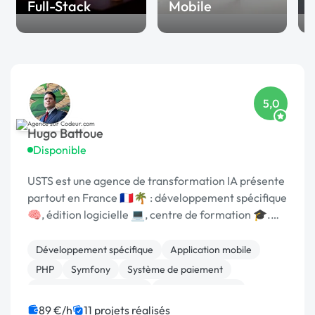
Full-Stack
Mobile
5,0
Hugo Battoue
Disponible
USTS est une agence de transformation IA présente
partout en France 🇫🇷🌴 : développement spécifique
🧠, édition logicielle 💻, centre de formation 🎓.
Agréée CII, CIR, Qualiopi, 1er [URL MASQUÉE] 🏆 !
Développement spécifique
Application mobile
PHP
Symfony
Système de paiement
Admin système, sécurité
CSS, HTML, XML
WordPress
Back-end
Full-stack
89 €/h
11 projets réalisés