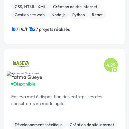
plateforme.
CSS, HTML, XML
Création de site internet
Gestion site web
Node.js
Python
React
71 €/h
27 projets réalisés
4,29
Yatma Gueye
Disponible
Faseya met à disposition des entreprises des
consultants en mode agile.
Développement spécifique
Création de site internet