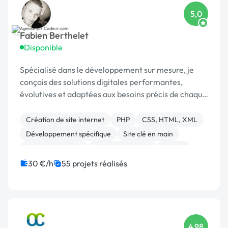
5,0
Fabien Berthelet
Disponible
Spécialisé dans le développement sur mesure, je
conçois des solutions digitales performantes,
évolutives et adaptées aux besoins précis de chaque
client.
Création de site internet
PHP
CSS, HTML, XML
Développement spécifique
Site clé en main
Site E-commerce
Charte graphique
Paypal
Gestion site web
JavaScript
30 €/h
55 projets réalisés
4,98