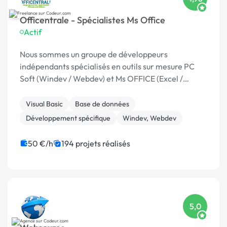
Officentrale - Spécialistes Ms Office
Actif
Nous sommes un groupe de développeurs
indépendants spécialisés en outils sur mesure PC
Soft (Windev / Webdev) et Ms OFFICE (Excel /
Access). Depuis 2012, nous avons développé des
centaines applications. Toujours intéressés par de
Visual Basic
Base de données
nouvelles co...
Développement spécifique
Windev, Webdev
50 €/h
194 projets réalisés
5,0