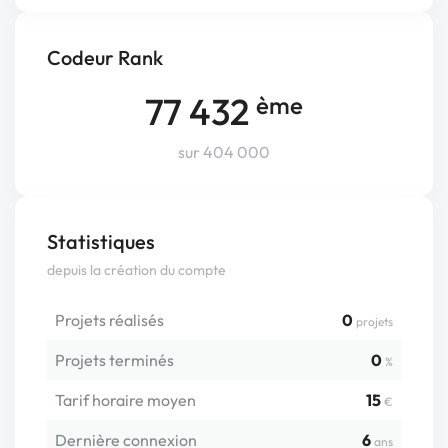
Codeur Rank
77 432
ème
sur 404 000
Statistiques
depuis la création du compte
Projets réalisés
0
projets
Projets terminés
0
%
Tarif horaire moyen
15
€
Dernière connexion
6
ans