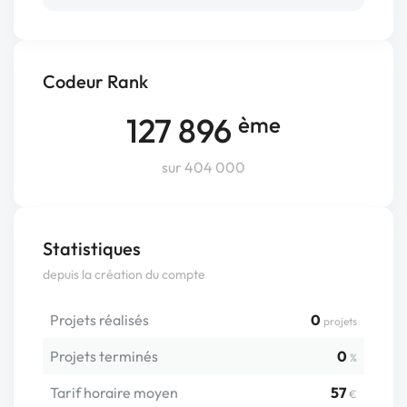
Codeur Rank
127 896
ème
sur 404 000
Statistiques
depuis la création du compte
Projets réalisés
0
projets
Projets terminés
0
%
Tarif horaire moyen
57
€