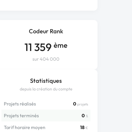
Codeur Rank
11 359
ème
sur 404 000
Statistiques
depuis la création du compte
Projets réalisés
0
projets
Projets terminés
0
%
Tarif horaire moyen
18
€