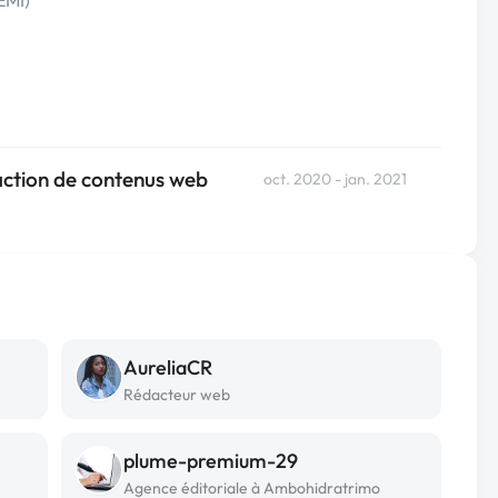
EMI)
daction de contenus web
oct. 2020 - jan. 2021
AureliaCR
Rédacteur web
plume-premium-29
Agence éditoriale à Ambohidratrimo