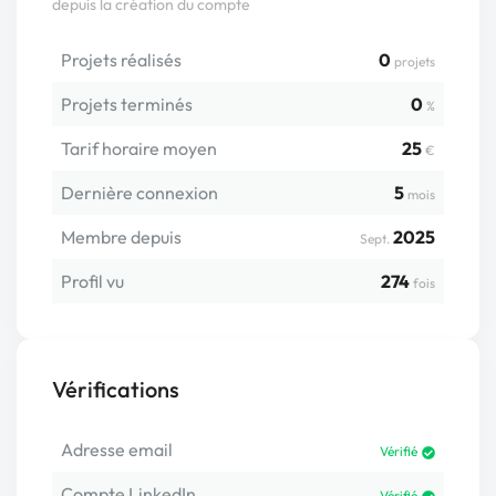
depuis la création du compte
Projets réalisés
0
projets
Projets terminés
0
%
Tarif horaire moyen
25
€
Dernière connexion
5
mois
Membre depuis
2025
Sept.
Profil vu
274
fois
Vérifications
Adresse email
Vérifié
Compte LinkedIn
Vérifié