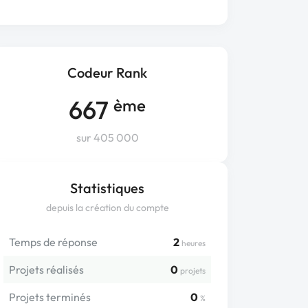
Codeur Rank
667
ème
sur 405 000
Statistiques
depuis la création du compte
Temps de réponse
2
heures
Projets réalisés
0
projets
Projets terminés
0
%