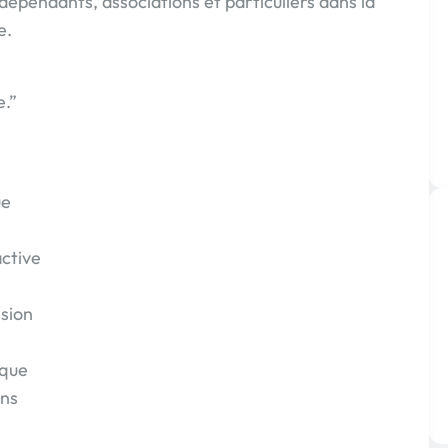
pendants, associations et particuliers dans la
e.
e.”
ue
active
ision
ique
ons