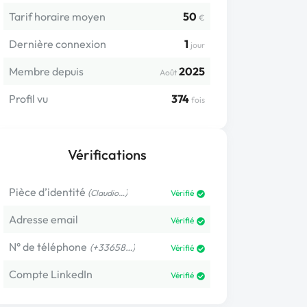
Tarif horaire moyen
50
€
Dernière connexion
1
jour
Membre depuis
2025
Août
Profil vu
374
fois
Vérifications
Pièce d’identité
(
)
Claudio…
Vérifié
Adresse email
Vérifié
N° de téléphone
(+33658…)
Vérifié
Compte LinkedIn
Vérifié