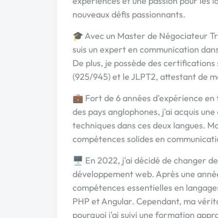
expériences et une passion pour les la
nouveaux défis passionnants.
🎓 Avec un Master de Négociateur Tr
suis un expert en communication dans tr
De plus, je possède des certifications
(925/945) et le JLPT2, attestant de ma
💼 Fort de 6 années d'expérience en
des pays anglophones, j'ai acquis un
techniques dans ces deux langues. M
compétences solides en communication
🖥️ En 2022, j'ai décidé de changer d
développement web. Après une année d
compétences essentielles en langages
PHP et Angular. Cependant, ma véritab
pourquoi j'ai suivi une formation appr