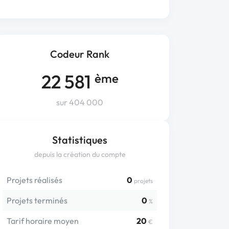
Codeur Rank
22 581
ème
sur 404 000
Statistiques
depuis la création du compte
Projets réalisés
0
projets
Projets terminés
0
%
Tarif horaire moyen
20
€