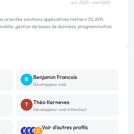
oct. 2023 - mai 2025
orientée solutions applicatives métiers (SLAM).
obile, gestion de bases de données, programmation
Benjamin Francois
B
Développeur web
Théo Kerneves
T
Développeur web à Montaut
Voir d’autres profils
K
M
R
C