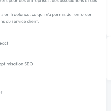
ncrets pour des entreprises, des associations et des
ons en freelance, ce qui m’a permis de renforcer
s du service client.
React
 optimisation SEO
if