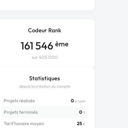
Codeur Rank
161 546
ème
sur 405 000
Statistiques
depuis la création du compte
Projets réalisés
0
projets
Projets terminés
0
%
Tarif horaire moyen
25
€