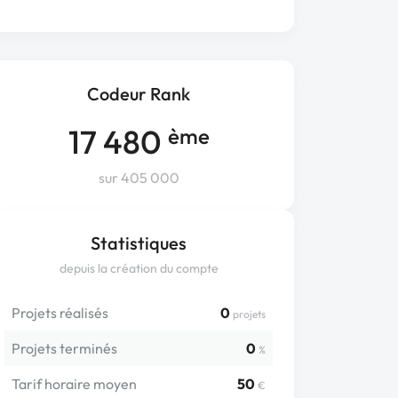
Codeur Rank
17 480
ème
sur 405 000
Statistiques
depuis la création du compte
Projets réalisés
0
projets
Projets terminés
0
%
Tarif horaire moyen
50
€