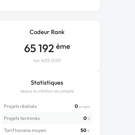
Codeur Rank
65 192
ème
sur 405 000
Statistiques
depuis la création du compte
Projets réalisés
0
projets
Projets terminés
0
%
Tarif horaire moyen
50
€