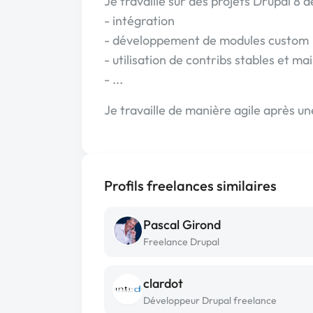
Je travaille sur des projets Drupal 8 d
- intégration
- développement de modules custom
- utilisation de contribs stables et ma
- ...
Je travaille de manière agile après une
Profils freelances similaires
Pascal Girond
Freelance Drupal
clardot
Développeur Drupal freelance