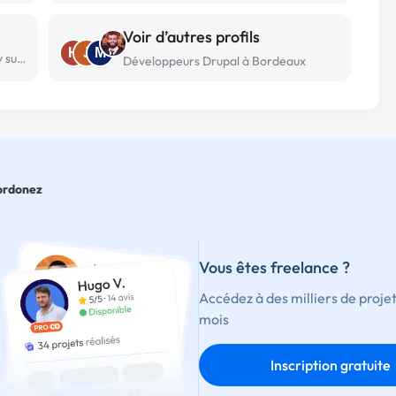
Voir d’autres profils
H
J
M
Développeur Drupal freelance à Neuilly sur seine
Développeurs Drupal à Bordeaux
ordonez
Vous êtes freelance ?
Accédez à des milliers de proje
mois
Inscription gratuite