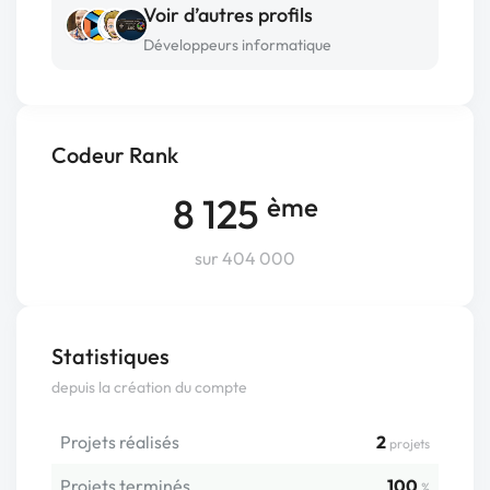
Voir d’autres profils
Développeurs informatique
Codeur Rank
8 125
ème
sur 404 000
Statistiques
depuis la création du compte
Projets réalisés
2
projets
Projets terminés
100
%