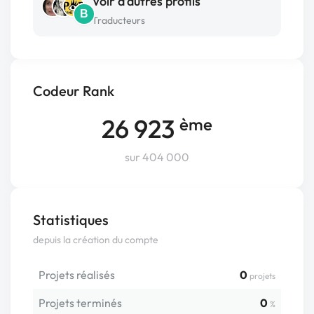
Voir d’autres profils
B
Traducteurs
Codeur Rank
26 923
ème
sur 404 000
Statistiques
depuis la création du compte
Projets réalisés
0
projets
Projets terminés
0
%