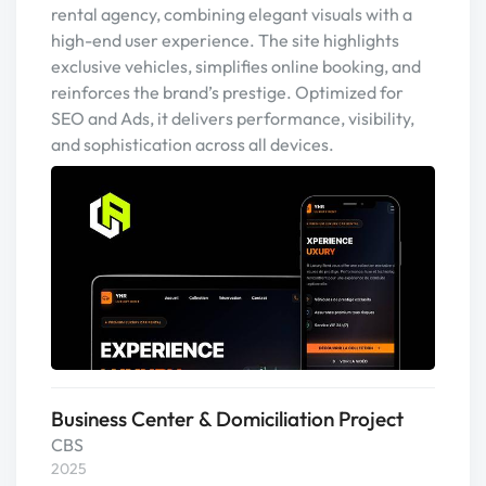
rental agency, combining elegant visuals with a
high-end user experience. The site highlights
exclusive vehicles, simplifies online booking, and
reinforces the brand’s prestige. Optimized for
SEO and Ads, it delivers performance, visibility,
and sophistication across all devices.
Business Center & Domiciliation Project
CBS
2025