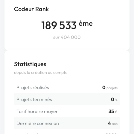
Codeur Rank
189 533
ème
sur 404 000
Statistiques
depuis la création du compte
Projets réalisés
0
projets
Projets terminés
0
%
Tarif horaire moyen
35
€
Dernière connexion
4
ans