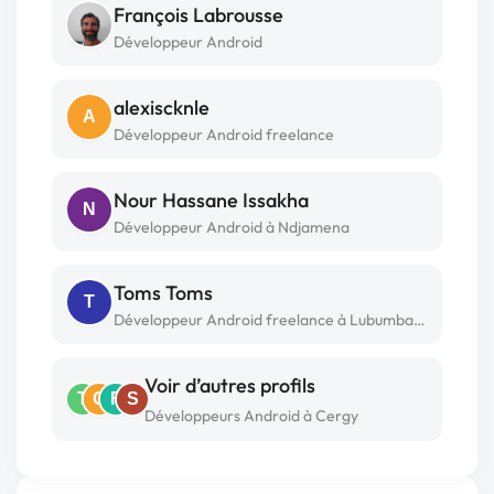
François Labrousse
Développeur Android
alexiscknle
A
Développeur Android freelance
Nour Hassane Issakha
N
Développeur Android à Ndjamena
Toms Toms
T
Développeur Android freelance à Lubumbashi
Voir d’autres profils
T
C
F
S
Développeurs Android à Cergy