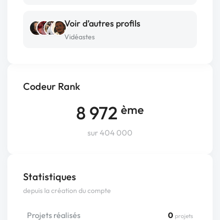
Voir d’autres profils
Vidéastes
Codeur Rank
8 972
ème
sur 404 000
Statistiques
depuis la création du compte
Projets réalisés
0
projets