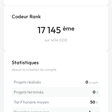
Codeur Rank
17 145
ème
sur 404 000
Statistiques
depuis la création du compte
Projets réalisés
0
projets
Projets terminés
0
%
Tarif horaire moyen
50
€