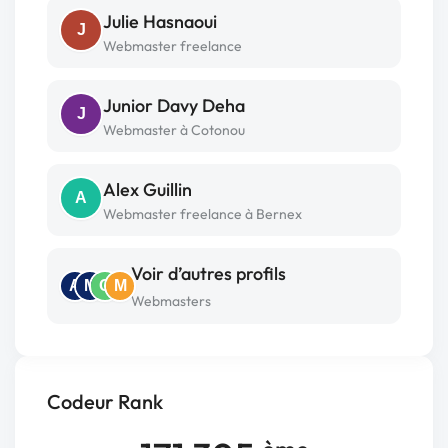
Julie Hasnaoui
J
Webmaster freelance
Junior Davy Deha
J
Webmaster à Cotonou
Alex Guillin
A
Webmaster freelance à Bernex
Voir d’autres profils
A
M
C
M
Webmasters
Codeur Rank