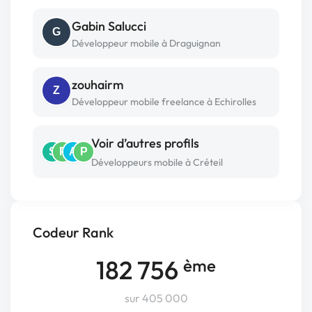
Gabin Salucci
G
Développeur mobile à Draguignan
zouhairm
Z
Développeur mobile freelance à Echirolles
Voir d’autres profils
S
P
A
P
Développeurs mobile à Créteil
Codeur Rank
182 756
ème
sur 405 000