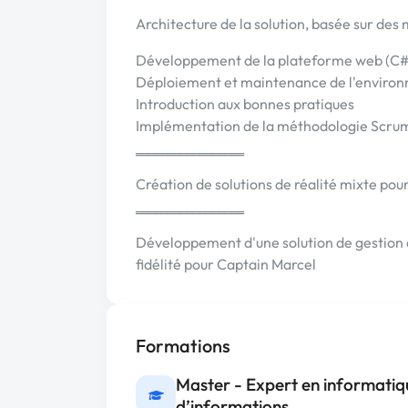
Architecture de la solution, basée sur de
Développement de la plateforme web (C# AS
Déploiement et maintenance de l'enviro
Introduction aux bonnes pratiques
Implémentation de la méthodologie Scru
‗‗‗‗‗‗‗‗‗‗‗‗‗‗‗‗‗
Création de solutions de réalité mixte p
‗‗‗‗‗‗‗‗‗‗‗‗‗‗‗‗‗
Développement d'une solution de gestion d
fidélité pour Captain Marcel
Formations
Master - Expert en informatiq
d’informations