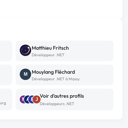
Matthieu Fritsch
Développeur .NET
Mouylang Fléchard
M
Développeur .NET à Massy
Voir d’autres profils
M
A
E
J
ourg
Développeurs .NET