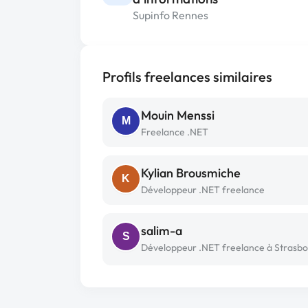
Supinfo Rennes
Profils freelances similaires
Mouin Menssi
M
Freelance .NET
Kylian Brousmiche
K
Développeur .NET freelance
salim-a
S
Développeur .NET freelance à Strasb