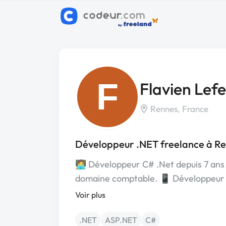
F
Flavien Lef
Rennes, France
Développeur .NET freelance à R
🧑‍💻 Développeur C# .Net depuis 7 ans 
domaine comptable. 📱 Développeur
Voir plus
.NET
ASP.NET
C#