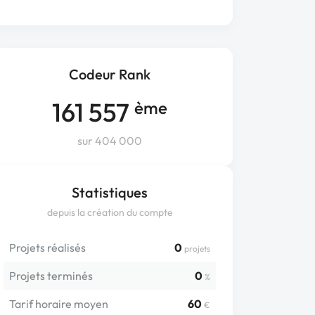
Codeur Rank
161 557
ème
sur 404 000
Statistiques
depuis la création du compte
Projets réalisés
0
projets
Projets terminés
0
%
Tarif horaire moyen
60
€