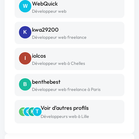
WebQuick
W
Développeur web
kwa29200
K
Développeur web freelance
iolcos
I
Développeur web à Chelles
benthebest
B
Développeur web freelance à Paris
Voir d’autres profils
T
C
K
T
Développeurs web à Lille