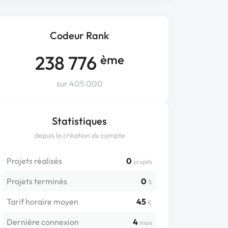
Codeur Rank
238 776
ème
sur 405 000
Statistiques
depuis la création du compte
Projets réalisés
0
projets
Projets terminés
0
%
Tarif horaire moyen
45
€
Dernière connexion
4
mois