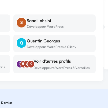
Saad Lahsini
S
Développeur WordPress
Quentin Georges
Q
Développeur WordPress à Clichy
Voir d’autres profils
O
W
A
K
ris
Développeurs WordPress à Versailles
Damiss