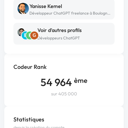
Yanisse Kemel
Développeur ChatGPT freelance à Boulogne billancourt
Voir d’autres profils
B
F
G
Développeurs ChatGPT
Codeur Rank
54 964
ème
sur 405 000
Statistiques
depuis la création du compte