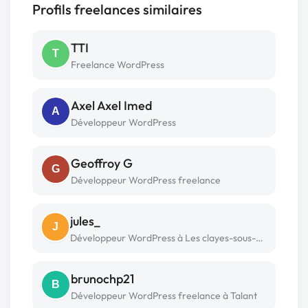
Profils freelances similaires
TTI
T
Freelance WordPress
Axel Axel Imed
A
Développeur WordPress
Geoffroy G
G
Développeur WordPress freelance
jules_
J
Développeur WordPress à Les clayes-sous-bois
brunochp21
B
Développeur WordPress freelance à Talant