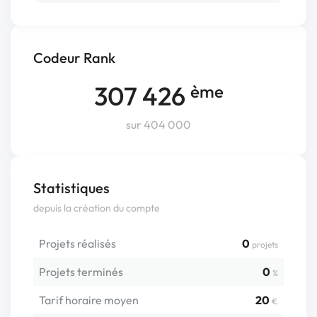
Codeur Rank
307 426
ème
sur 404 000
Statistiques
depuis la création du compte
Projets réalisés
0
projets
Projets terminés
0
%
Tarif horaire moyen
20
€