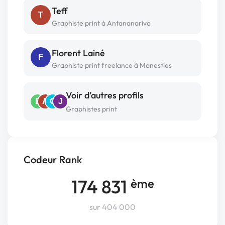
Teff
T
Graphiste print à Antananarivo
Florent Lainé
F
Graphiste print freelance à Monesties
Voir d’autres profils
E
A
C
J
Graphistes print
Codeur Rank
174 831
ème
sur 404 000