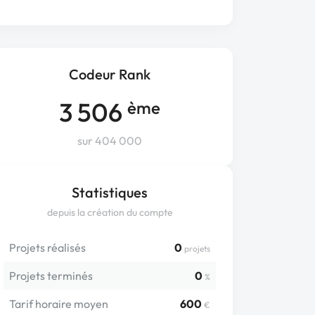
Codeur Rank
3 506
ème
sur 404 000
Statistiques
depuis la création du compte
Projets réalisés
0
projets
Projets terminés
0
%
Tarif horaire moyen
600
€