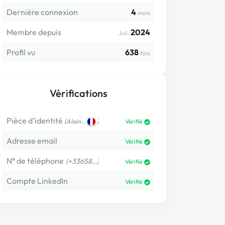
Dernière connexion
4
mois
Membre depuis
2024
Juil.
Profil vu
638
fois
Vérifications
Pièce d’identité
(
)
Alain…
Vérifié
Adresse email
Vérifié
N° de téléphone
(+33658…)
Vérifié
Compte LinkedIn
Vérifié